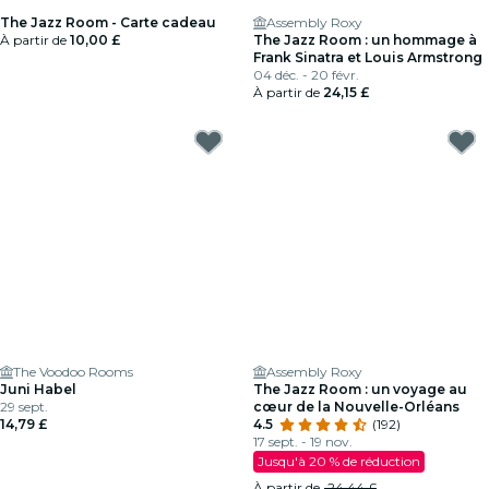
The Jazz Room - Carte cadeau
Assembly Roxy
À partir de
10,00 £
The Jazz Room : un hommage à
Frank Sinatra et Louis Armstrong
04 déc. - 20 févr.
À partir de
24,15 £
The Voodoo Rooms
Assembly Roxy
Juni Habel
The Jazz Room : un voyage au
29 sept.
cœur de la Nouvelle-Orléans
14,79 £
4.5
(192)
17 sept. - 19 nov.
Jusqu'à 20 % de réduction
À partir de
24,44 £