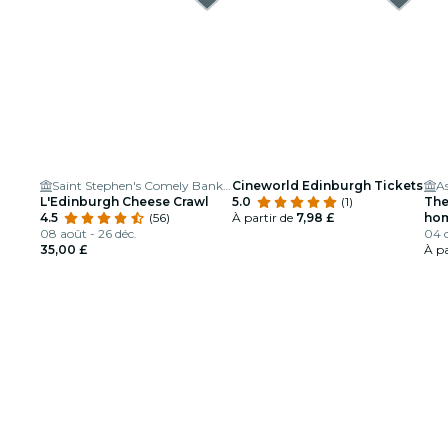
Saint Stephen's Comely Bank Church
Cineworld Edinburgh Tickets
A
L'Edinburgh Cheese Crawl
5.0
(1)
The
4.5
(56)
À partir de
7,98 £
hom
08 août - 26 déc.
Lou
04 d
35,00 £
À pa