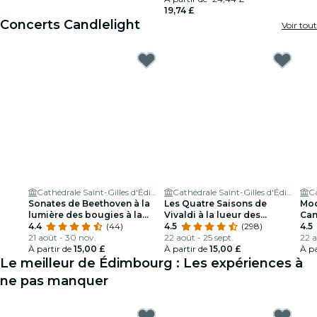
19,74 £
Concerts Candlelight
Voir tout
Cathédrale Saint-Gilles d'Édimbourg
Cathédrale Saint-Gilles d'Édimbourg
Sonates de Beethoven à la
Les Quatre Saisons de
Moo
lumière des bougies à la
Vivaldi à la lueur des
Can
cathédrale St Giles
4.4
(44)
chandelles à la cathédrale de
4.5
(298)
4.5
21 août - 30 nov.
St Giles
22 août - 25 sept.
22 a
À partir de
15,00 £
À partir de
15,00 £
À pa
Le meilleur de Édimbourg : Les expériences à
ne pas manquer