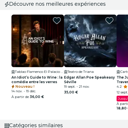
Découvre nos meilleures expériences
Tablao Flamenco El Palacio Andaluz - Sala Museo
Teatro de Triana
Cart
An Idiot’s Guide to Wine : la
Edgar Allan Poe Speakeasy
The J
comédie entre les verres
Séville
Trave
Nouveau !
19 sept. - 21 nov.
4.2
14 nov. - 19 déc.
35,00 €
12 sept.
À partir de
36,00 €
Jusqu'
À part
18,80
Catégories similaires