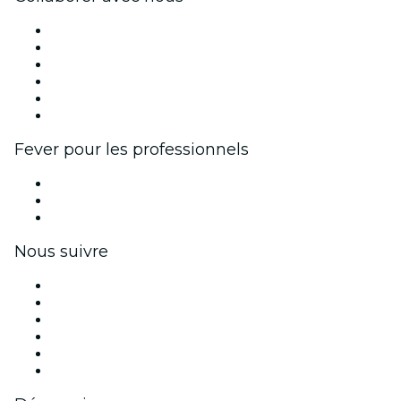
Fever Zone
Publiez votre événement
Événements d'entreprise et avantages
Programme d'affiliation
Programme d'ambassadeurs et d'influenceurs
Partenariats avec des marques
Fever pour les professionnels
Événements privés et billets de groupe
Avantages pour les entreprises
Coupons et cartes cadeaux pour les entreprises
Nous suivre
Facebook
X (Twitter)
Instagram
TikTok
LinkedIn
Youtube