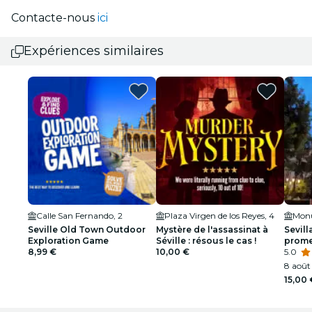
Contacte-nous
ici
Expériences similaires
Calle San Fernando, 2
Plaza Virgen de los Reyes, 4
Seville Old Town Outdoor
Mystère de l'assassinat à
Sevill
Exploration Game
Séville : résous le cas !
prome
8,99 €
10,00 €
chargé
5.0
anglai
8 août 
15,00 