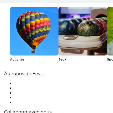
Activités
Jeux
Spo
À propos de Fever
Presse
Travailler chez Fever
Bourses d'excellence Fever
Cartes-cadeaux
Centre d'aide
Collaborer avec nous