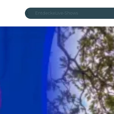
Entdecke
Live-Shows
Madrid
Candlelight
London
Erlebnisse und Städte
São Paulo
Seoul
Stadttouren
Konzerte