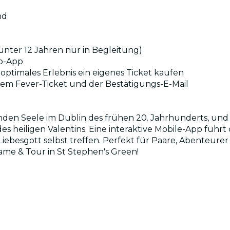
nd
 unter 12 Jahren nur in Begleitung)
to-App
in optimales Erlebnis ein eigenes Ticket kaufen
nem Fever-Ticket und der Bestätigungs-E-Mail
enden Seele im Dublin des frühen 20. Jahrhunderts, un
eiligen Valentins. Eine interaktive Mobile-App führt dic
ebesgott selbst treffen. Perfekt für Paare, Abenteurer 
ame & Tour in St Stephen's Green!