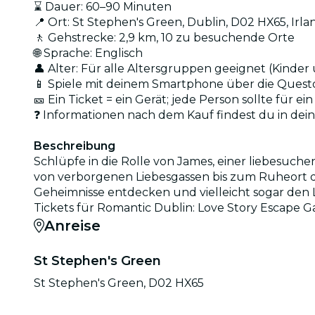
⌛ Dauer: 60–90 Minuten
📍 Ort: St Stephen's Green, Dublin, D02 HX65, Irla
🚶 Gehstrecke: 2,9 km, 10 zu besuchende Orte
🌐 Sprache: Englisch
👤 Alter: Für alle Altersgruppen geeignet (Kinder
📱 Spiele mit deinem Smartphone über die Ques
🎫 Ein Ticket = ein Gerät; jede Person sollte für e
❓ Informationen nach dem Kauf findest du in dei
Beschreibung
Schlüpfe in die Rolle von James, einer liebesuch
von verborgenen Liebesgassen bis zum Ruheort des h
Geheimnisse entdecken und vielleicht sogar den Li
Tickets für Romantic Dublin: Love Story Escape G
Anreise
St Stephen's Green
St Stephen's Green, D02 HX65