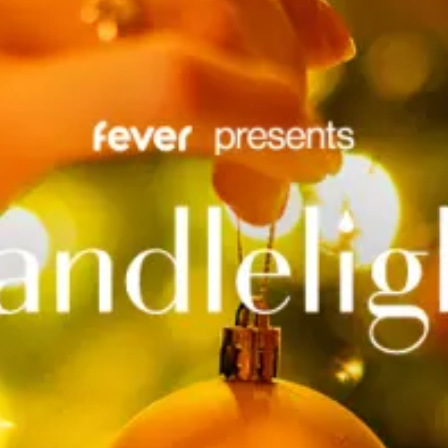
restaurantes
cine