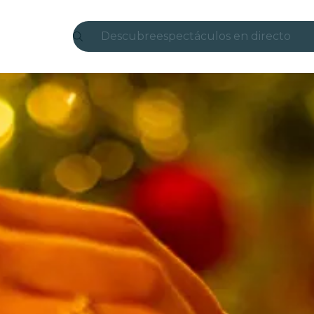
Descubre
espectáculos en directo
Madrid
candlelight
Londres
experiencias y ciudades
São Paulo
exposiciones
Seúl
recorridos por la ciudad
conciertos