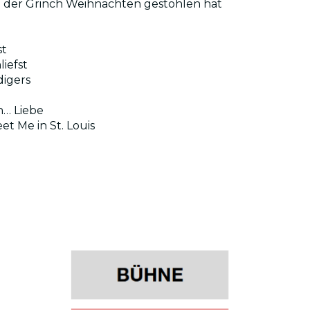
e der Grinch Weihnachten gestohlen hat
st
iefst
digers
ch… Liebe
et Me in St. Louis