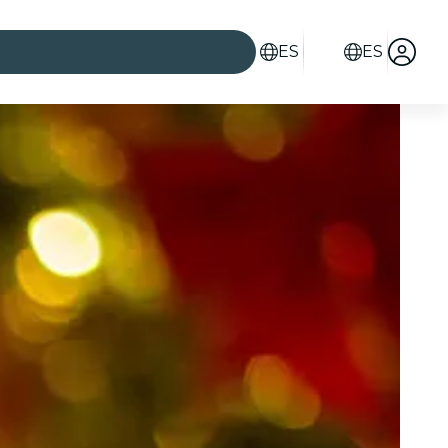
ES
ES