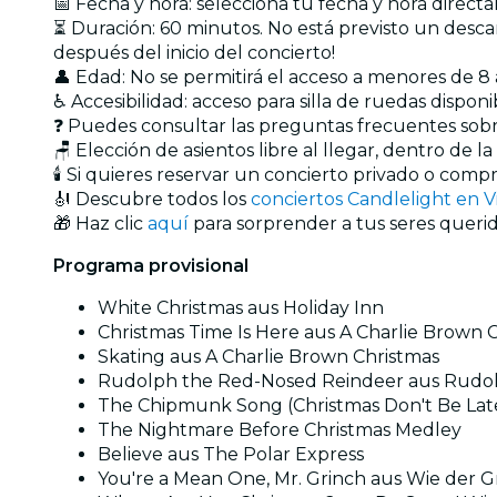
📅 Fecha y hora: selecciona tu fecha y hora direct
⏳ Duración: 60 minutos. No está previsto un descans
después del inicio del concierto!
👤 Edad: No se permitirá el acceso a menores de
♿ Accesibilidad: acceso para silla de ruedas disponi
❓ Puedes consultar las preguntas frecuentes sob
🪑 Elección de asientos libre al llegar, dentro de l
🕯️ Si quieres reservar un concierto privado o com
🎻 Descubre todos los
conciertos Candlelight en V
🎁 Haz clic
aquí
para sorprender a tus seres querid
Programa provisional
White Christmas aus Holiday Inn
Christmas Time Is Here aus A Charlie Brown 
Skating aus A Charlie Brown Christmas
Rudolph the Red-Nosed Reindeer aus Rudolp
The Chipmunk Song (Christmas Don't Be Lat
The Nightmare Before Christmas Medley
Believe aus The Polar Express
You're a Mean One, Mr. Grinch aus Wie der 