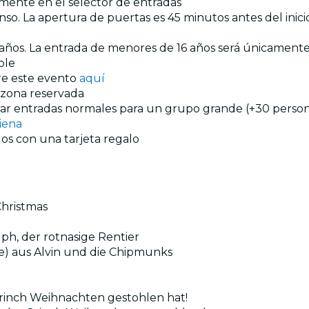
amente en el selector de entradas
o. La apertura de puertas es 45 minutos antes del inicio 
 8 años. La entrada de menores de 16 años será únicame
ble
re este evento
aquí
a zona reservada
prar entradas normales para un grupo grande (+30 persona
iena
os con una tarjeta regalo
Christmas
h, der rotnasige Rentier
e) aus Alvin und die Chipmunks
Grinch Weihnachten gestohlen hat!