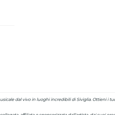
icale dal vivo in luoghi incredibili di Siviglia. Ottieni i t
egata, affiliata o sponsorizzata dall'artista, dai suoi eredi