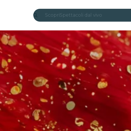
Scopri
Spettacoli dal vivo
Madrid
Candlelight
Londra
Esperienze e città
San Paolo
Mostre
Seoul
Tour città
Concerti