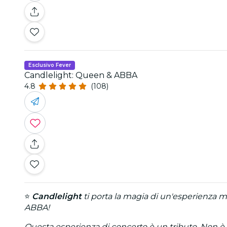
Esclusivo Fever
Candlelight: Queen & ABBA
4.8
(108)
⭐
Candlelight
ti porta la magia di un'esperienza mus
ABBA!
Questa esperienza di concerto è un tributo. Non è coll