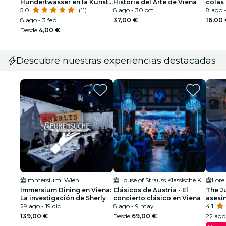
Hundertwasser en la Kunst
Historia del Arte de Viena
colas
Haus Wien
5.0
(11)
8 ago - 30 oct
8 ago 
8 ago - 3 feb
37,00 €
16,00
Desde
4,00 €
Descubre nuestras experiencias destacadas
Immersium: Wien
House of Strauss Klassische Konzerte & Museum
Lore
Immersium Dining en Viena:
Clásicos de Austria - El
The Ju
La investigación de Sherly
concierto clásico en Viena
asesi
29 ago - 19 dic
8 ago - 9 may
4.1
139,00 €
Desde
69,00 €
22 ago 