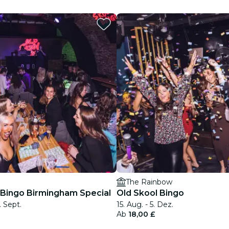
Restaurants
Kino
The Rainbow
 Bingo Birmingham Special
Old Skool Bingo
. Sept.
15. Aug. - 5. Dez.
Ab
18,00 £