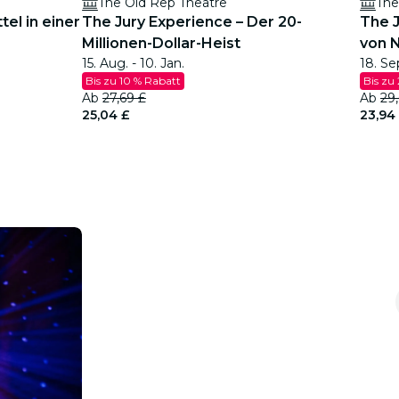
The Old Rep Theatre
The
tel in einer
The Jury Experience – Der 20-
The J
Millionen-Dollar-Heist
von 
15. Aug. - 10. Jan.
18. Se
Bis zu 10 % Rabatt
Bis zu
Ab
27,69 £
Ab
29
25,04 £
23,94