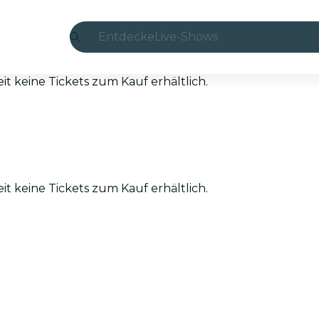
Entdecke
Live-Shows
Madrid
eit keine Tickets zum Kauf erhältlich.
Candlelight
London
Erlebnisse und Städte
eit keine Tickets zum Kauf erhältlich.
São Paulo
Seoul
Stadttouren
Konzerte