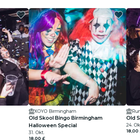
XOYO Birmingham
Ru
Old Skool Bingo Birmingham
Old 
24. Okt
Halloween Special
18,00
31. Okt.
18,00 £