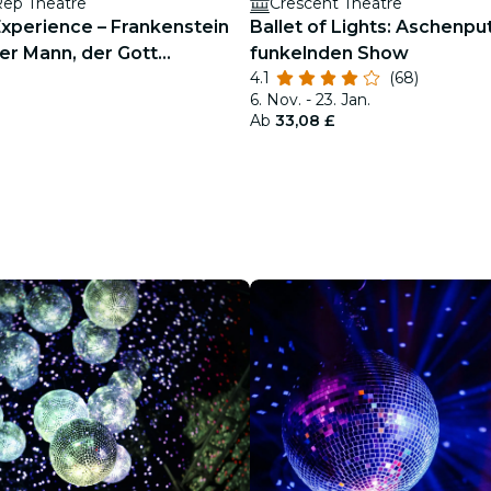
Rep Theatre
Crescent Theatre
Experience – Frankenstein
Ballet of Lights: Aschenput
Der Mann, der Gott
funkelnden Show
4.1
(68)
derte
6. Nov. - 23. Jan.
Ab
33,08 £