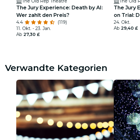
The Old Rep Theatre
The Old 
The Jury Experience: Death by AI:
The Jury 
Wer zahlt den Preis?
on Trial: 
4.4
(119)
24. Okt.
herausfor
Ab
29,40 £
11. Okt. - 23. Jan.
Ab
27,30 £
Verwandte Kategorien