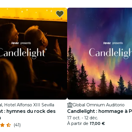
restaurants
cinéma
, Hotel Alfonso XIII Sevilla
Global Omnium Auditorio
ht : hymnes du rock des
Candlelight : hommage à Ph
17 oct. - 12 déc.
0
À partir de
17,00 €
(41)