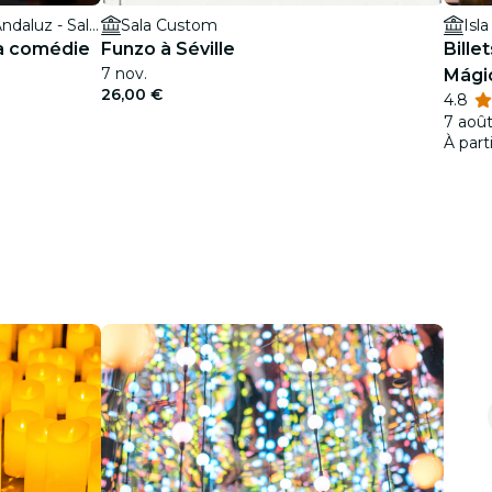
Tablao Flamenco El Palacio Andaluz - Sala Museo
Sala Custom
Isl
 la comédie
Funzo à Séville
Bille
7 nov.
Mágic
26,00 €
4.8
7 août
À part