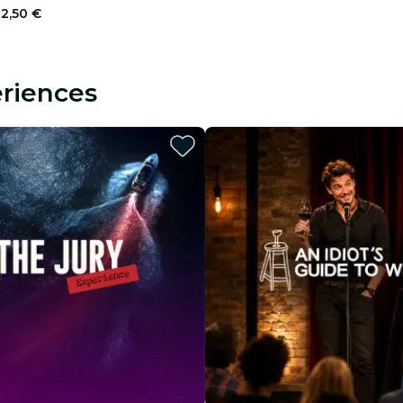
2,50 €
riences