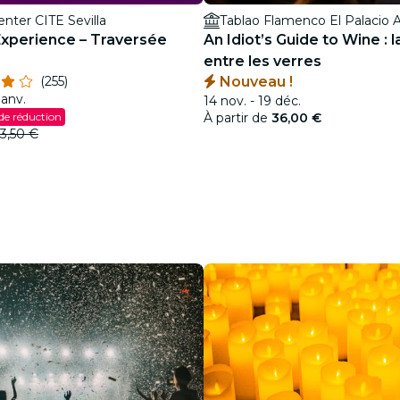
enter CITE Sevilla
Experience – Traversée
An Idiot’s Guide to Wine :
entre les verres
(255)
Nouveau !
janv.
14 nov. - 19 déc.
de réduction
À partir de
36,00 €
3,50 €