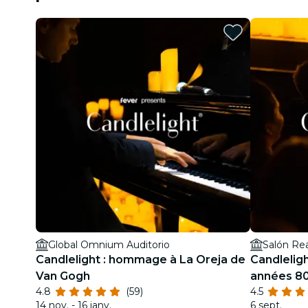
Global Omnium Auditorio
Salón Real
Candlelight : hommage à La Oreja de
Candlelig
Van Gogh
années 8
4.8
(59)
4.5
14 nov. - 16 janv.
6 sept.