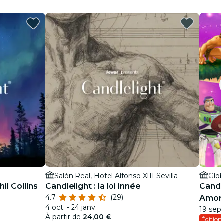
Salón Real, Hotel Alfonso XIII Sevilla
Glo
il Collins
Candlelight : la loi innée
Candl
4.7
(29)
Amo
4 oct. - 24 janv.
19 sept
À partir de
24,00 €
Éditio