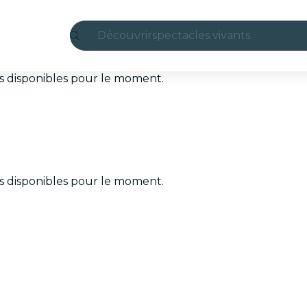
Découvrir
spectacles vivants
Madrid
ets disponibles pour le moment.
Candlelight
Londres
expériences et villes
ets disponibles pour le moment.
São Paulo
expositions
Séoul
visites urbaines
concerts