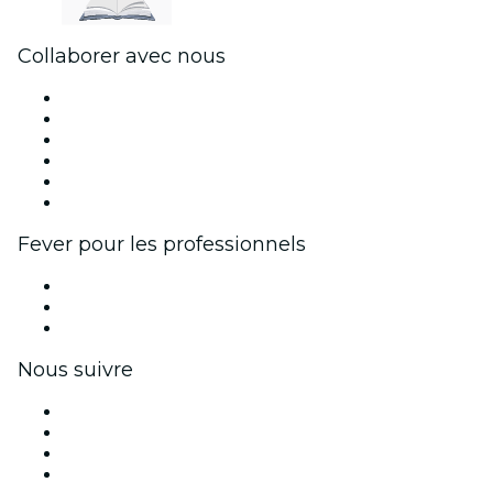
Collaborer avec nous
Fever Zone
Publiez votre événement
Événements d'entreprise et avantages
Programme d'affiliation
Programme d'ambassadeurs et d'influenceurs
Partenariats avec des marques
Fever pour les professionnels
Événements privés et billets de groupe
Avantages pour les entreprises
Coupons et cartes cadeaux pour les entreprises
Nous suivre
Facebook
X (Twitter)
Instagram
TikTok