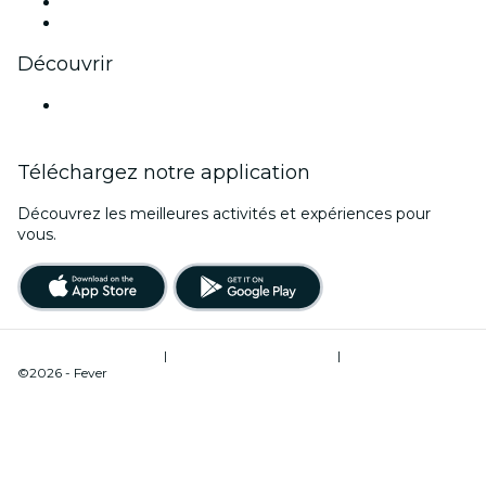
LinkedIn
Youtube
Découvrir
Lieux d'événements à Lima
Téléchargez notre application
Découvrez les meilleures activités et expériences pour
vous.
Conditions d’utilisation
|
Politique de confidentialité
|
Gestion des cookies
©2026 - Fever