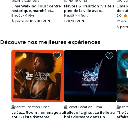
Lima Cathedral
Pje. Tello 163
C. A
Lima Walking Tour : centre
Flavors & Tradition : visite à
Lima 
historique, marché et
pied de la ville avec
de cu
monastère
9 août - 4 févr.
dégustation de nourriture
9 août - 4 févr.
Sour
5.0
À partir de
166,00 PEN
170,50 PEN
10 août
À part
Découvre nos meilleures expériences
Secret Location Lima
Secret Location Lima
Secr
La Jazz Room : hommage au
Ballet of Lights : La Belle au
The Ju
soul - Liste d'attente
bois dormant dans un
affair
spectacle éblouissant -
- List
Liste d'attente