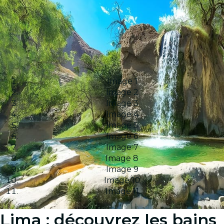
Image 1
Image 2
Image 3
Image 4
Image 5
Image 6
Image 7
Image 8
Image 9
Image 10
Image 11
Lima : découvrez les bains