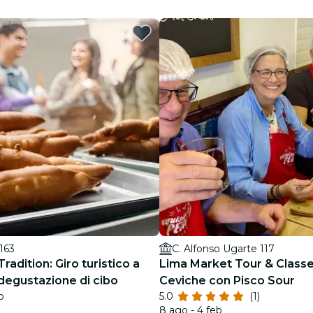
Ristoranti
Cinema
 163
C. Alfonso Ugarte 117
Tradition: Giro turistico a
Lima Market Tour & Classe
 degustazione di cibo
Ceviche con Pisco Sour
b
5.0
(1)
8 ago - 4 feb