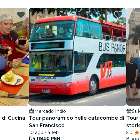
Mercado Indio
St 
 di Cucina
Tour panoramico nelle catacombe di
Tour 
San Francisco
stori
10 ago - 4 feb
5.0
Da
118,50 PEN
8 ago 