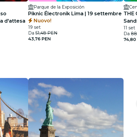
Parque de la Exposición
Cen
aso
Piknic Électronik Lima | 19 settembre
THE G
Nuovo!
ta d'attesa
Sand
19 set
11 set
Da
51,48 PEN
Da
88
43,76 PEN
74,80