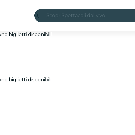
Scopri
Spettacoli dal vivo
Madrid
 biglietti disponibili.
Candlelight
Londra
Esperienze e città
 biglietti disponibili.
San Paolo
Mostre
Seoul
Tour città
Concerti