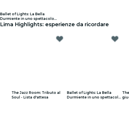
Ballet of Lights: La Bella
Durmiente in uno spettacolo
mozzafiato - Lista d'attesa
Lima Highlights: esperienze da ricordare
The Jazz Room: Tributo al
Ballet of Lights: La Bella
The
Soul - Lista d'attesa
Durmiente in uno spettacolo
giu
mozzafiato - Lista d'attesa
d'a