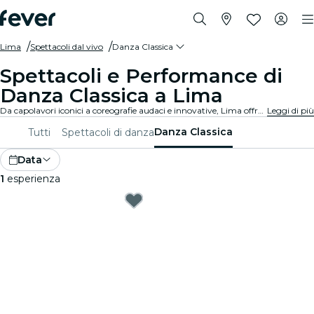
Lima
Spettacoli dal vivo
Danza Classica
Spettacoli e Performance di
Danza Classica a Lima
Da capolavori iconici a coreografie audaci e innovative, Lima offre una vasta gamma di spettacoli di danza classica per affascinare il pubblico di tutte le età. Perditi nei movimenti mozzafiato, nei costumi stupefacenti e nella narrazione emotiva che definiscono questa forma d'arte squisita.
Leggi di più
Danza Classica
Tutti
Spettacoli di danza
Data
1
esperienza