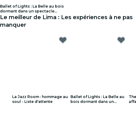
Ballet of Lights : La Belle au bois
dormant dans un spectacle
éblouissant - Liste d'attente
Le meilleur de Lima : Les expériences à ne pas
manquer
La Jazz Room : hommage au
Ballet of Lights : La Belle au
The
soul - Liste d'attente
bois dormant dans un
aff
spectacle éblouissant - Liste
Lis
d'attente