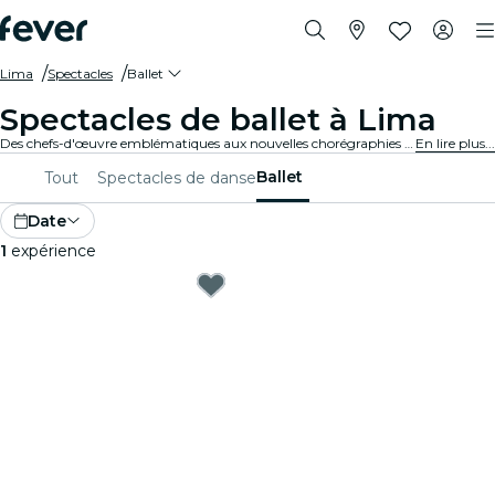
Lima
Spectacles
Ballet
Spectacles de ballet à Lima
Des chefs-d'œuvre emblématiques aux nouvelles chorégraphies audacieuses, Lima offre une gamme variée de spectacles de ballet pour captiver les publics de tous âges. Laisse-toi emporter par les enchaînements et les costumes époustouflants et par les récits émouvants caractéristiques de cette forme d'art.
En lire plus...
Ballet
Tout
Spectacles de danse
Date
1
expérience