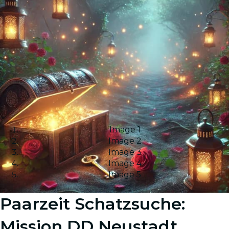
Image 1
Image 2
Image 3
Image 4
Image 5
Paarzeit Schatzsuche:
Mission DD Neustadt