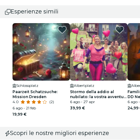
Esperienze simili
Schlossplatz
Albertplatz
Alber
Paarzeit Schatzsuche:
Stormo della addio al
Famil
Mission Dresden
nubilato: la vostra avventura
DD Ne
4.0
(2)
da addio al nubilato a DD
6 ago - 27 apr
6 ago -
Neustadt
6 ago - 21 feb
39,99 €
24,99
19,99 €
Scopri le nostre migliori esperienze