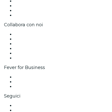
Unisciti al team
Impressum
Carte regalo
Centro assistenza
Collabora con noi
Gestisci il tuo evento
Pubblica il tuo evento
Eventi aziendali & benefit
Programma di affiliazione
Programma Ambassador e Influencer
Brand partnership
Fever for Business
Eventi privati e biglietti di gruppo
Benefit aziendali
Gift card e voucher aziendali
Seguici
Facebook
X (Twitter)