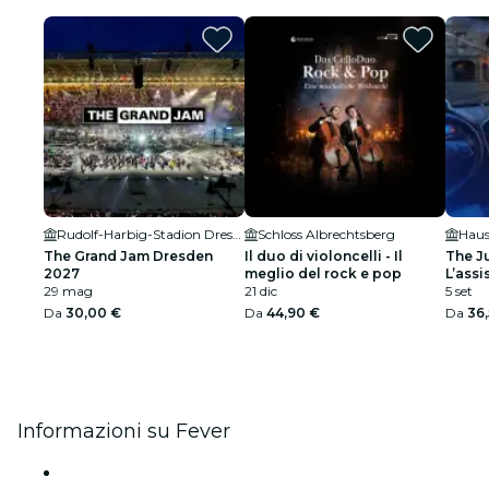
Rudolf-Harbig-Stadion Dresden
Schloss Albrechtsberg
Haus
The Grand Jam Dresden
Il duo di violoncelli - Il
The J
2027
meglio del rock e pop
L’assi
29 mag
21 dic
artific
5 set
Da
30,00 €
Da
44,90 €
Da
36
Informazioni su Fever
Stampa