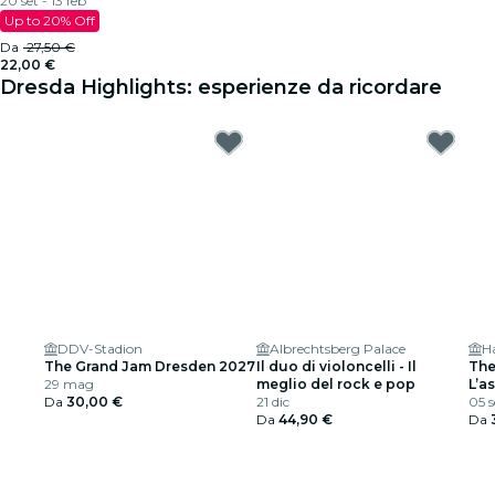
20 set - 13 feb
Up to 20% Off
Da
27,50 €
22,00 €
Dresda Highlights: esperienze da ricordare
DDV-Stadion
Albrechtsberg Palace
H
The Grand Jam Dresden 2027
Il duo di violoncelli - Il
The
29 mag
meglio del rock e pop
L’a
Da
30,00 €
21 dic
arti
05 s
Da
44,90 €
Da