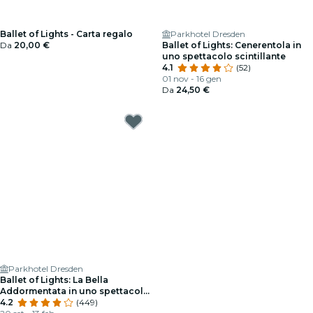
Ballet of Lights - Carta regalo
Parkhotel Dresden
Da
20,00 €
Ballet of Lights: Cenerentola in
uno spettacolo scintillante
4.1
(52)
01 nov - 16 gen
Da
24,50 €
Parkhotel Dresden
Ballet of Lights: La Bella
Addormentata in uno spettacolo
scintillante
4.2
(449)