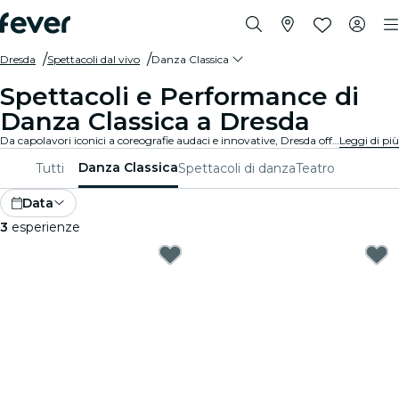
Dresda
Spettacoli dal vivo
Danza Classica
Spettacoli e Performance di
Danza Classica a Dresda
Da capolavori iconici a coreografie audaci e innovative, Dresda offre una vasta gamma di spettacoli di danza classica per affascinare il pubblico di tutte le età. Perditi nei movimenti mozzafiato, nei costumi stupefacenti e nella narrazione emotiva che definiscono questa forma d'arte squisita.
Leggi di più
Danza Classica
Tutti
Spettacoli di danza
Teatro
Data
3
esperienze