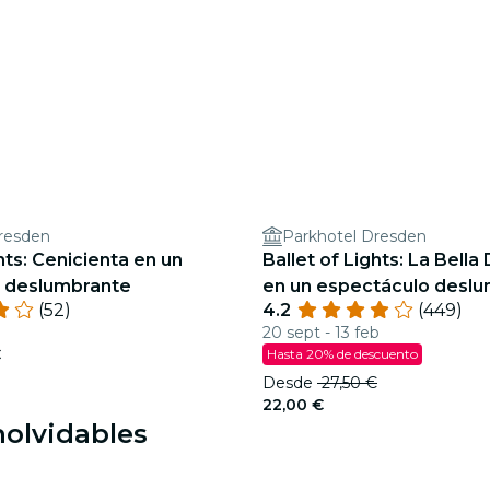
resden
Parkhotel Dresden
hts: Cenicienta en un
Ballet of Lights: La Bell
 deslumbrante
en un espectáculo desl
(52)
4.2
(449)
20 sept - 13 feb
€
Hasta 20% de descuento
Desde
27,50 €
22,00 €
nolvidables