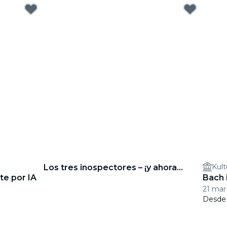
Kult
Los tres inospectores – ¡y ahora...
te por IA
Bach 
21 mar
Desd