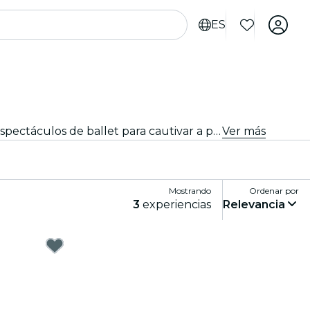
ES
Desde obras maestras emblemáticas hasta nuevas y atrevidas coreografías, Dresde ofrece una variada gama de espectáculos de ballet para cautivar a públicos de todas las edades. Piérdete en los impresionantes movimientos, el asombroso vestuario y la emotiva narrativa que definen esta exquisita forma de arte.
Ver más
Mostrando
Ordenar por
3
experiencias
Relevancia