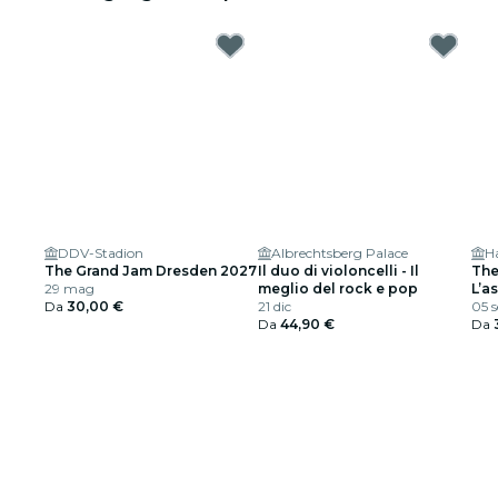
DDV-Stadion
Albrechtsberg Palace
H
The Grand Jam Dresden 2027
Il duo di violoncelli - Il
The
29 mag
meglio del rock e pop
L’a
Da
30,00 €
21 dic
arti
05 s
Da
44,90 €
Da