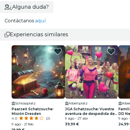
¿Alguna duda?
Contáctanos
aquí
Experiencias similares
Schlossplatz
Albertplatz
Alber
Paarzeit Schatzsuche:
JGA Schatzsuche: Vuestra
Famil
Misión Dresden
aventura de despedida de
DD Ne
4.0
(2)
soltera en DD Neustadt
9 ago - 27 abr
9 ago -
9 ago - 21 feb
39,99 €
24,99
19,99 €