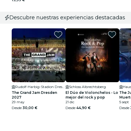
Descubre nuestras experiencias destacadas
Rudolf-Harbig-Stadion Dresden
Schloss Albrechtsberg
Haus
The Grand Jam Dresden
El Dúo de Violonchelos - Lo
The J
2027
mejor del rock y pop
Muert
29 may
21 dic
5 sept
Desde
30,00 €
Desde
44,90 €
Desde