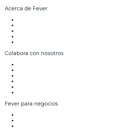
Acerca de Fever
Prensa
Únete al equipo
Impressum
Tarjetas Regalo
Centro de asistencia
Colabora con nosotros
Gestiona tu evento
Publica tu evento
Eventos y beneficios para empresas
Programa de Afiliados
Programa de embajadores e influencers
Colaboraciones de marca
Fever para negocios
Eventos privados y entradas de grupo
Beneficios corporativos
Tarjetas y cupones de regalo corporativos