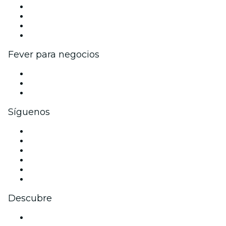
Eventos y beneficios para empresas
Programa de Afiliados
Programa de embajadores e influencers
Colaboraciones de marca
Fever para negocios
Eventos privados y entradas de grupo
Beneficios corporativos
Tarjetas y cupones de regalo corporativos
Síguenos
Facebook
X (Twitter)
Instagram
TikTok
LinkedIn
Youtube
Descubre
Locales y espacios de eventos en Dresde