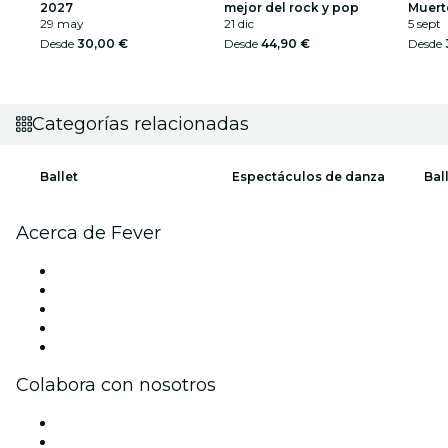
2027
mejor del rock y pop
Muert
29 may
21 dic
5 sept
Desde
30,00 €
Desde
44,90 €
Desde
Categorías relacionadas
Ballet
Espectáculos de danza
Bal
Acerca de Fever
Prensa
Únete al equipo
Impressum
Tarjetas Regalo
Centro de asistencia
Colabora con nosotros
Gestiona tu evento
Publica tu evento