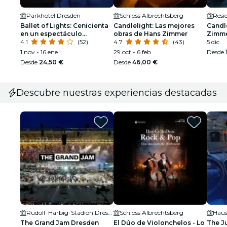
Parkhotel Dresden
Schloss Albrechtsberg
Resi
Ballet of Lights: Cenicienta
Candlelight: Las mejores
Candle
en un espectáculo
obras de Hans Zimmer
Zimm
deslumbrante
4.1
(52)
4.7
(43)
5 dic
1 nov - 16 ene
29 oct - 6 feb
Desde
Desde
24,50 €
Desde
46,00 €
Descubre nuestras experiencias destacadas
Rudolf-Harbig-Stadion Dresden
Schloss Albrechtsberg
Haus
The Grand Jam Dresden
El Dúo de Violonchelos - Lo
The J