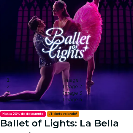
Image 1
Image 2
Image 3
Image 4
Hasta 20% de descuento
¡Tickets volando!
Ballet of Lights: La Bella