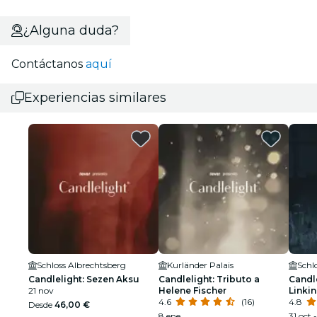
¿Alguna duda?
Contáctanos
aquí
Experiencias similares
Schloss Albrechtsberg
Kurländer Palais
Schl
Candlelight: Sezen Aksu
Candlelight: Tributo a
Candle
21 nov
Helene Fischer
Linkin
4.6
(16)
4.8
Desde
46,00 €
8 ene
31 oct 