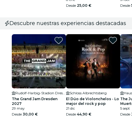
Desde
25,00 €
Desde
Descubre nuestras experiencias destacadas
Rudolf-Harbig-Stadion Dresden
Schloss Albrechtsberg
Haus
The Grand Jam Dresden
El Dúo de Violonchelos - Lo
The J
2027
mejor del rock y pop
Muert
29 may
21 dic
5 sept
Desde
30,00 €
Desde
44,90 €
Desde