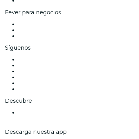
Colaboraciones de marca
Fever para negocios
Eventos privados y entradas de grupo
Beneficios corporativos
Tarjetas y cupones de regalo corporativos
Síguenos
Facebook
X (Twitter)
Instagram
TikTok
LinkedIn
Youtube
Descubre
Locales y espacios de eventos en Dresde
Descarga nuestra app