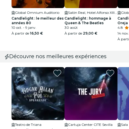
Global Omnium Auditorio
Salón Real, Hotel Alfonso XIII Sevilla
Glob
Candlelight : le meilleur des
Candlelight : hommage à
Candl
années 80
Queen & The Beatles
Oreja
10 oct. - 9 janv.
30 août
4.8
À partir de
16,50 €
À partir de
29,00 €
14 nov.
À part
Découvre nos meilleures expériences
Teatro de Triana
Cartuja Center CITE Sevilla
Sala