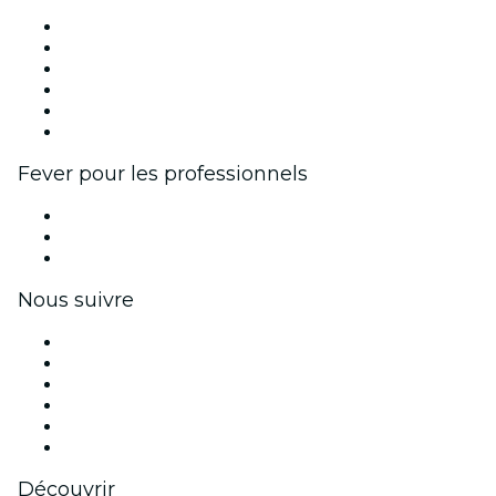
Fever Zone
Publiez votre événement
Événements d'entreprise et avantages
Programme d'affiliation
Programme d'ambassadeurs et d'influenceurs
Partenariats avec des marques
Fever pour les professionnels
Événements privés et billets de groupe
Avantages pour les entreprises
Coupons et cartes cadeaux pour les entreprises
Nous suivre
Facebook
X (Twitter)
Instagram
TikTok
LinkedIn
Youtube
Découvrir