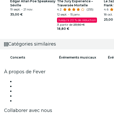
Edgar Allan Poe Speakeasy
The Jury Experience –
Le Ja
Séville
Traversée Mortelle
Frank 
19 sept. - 21 nov.
4.2
(255)
Armst
4.6
35,00 €
12 sept. - 15 janv.
18 oct.
25,00
Jusqu'à 20 % de réduction
À partir de
23,50 €
18,80 €
Catégories similaires
Concerts
Événements musicaux
Évé
À propos de Fever
Presse
Travailler chez Fever
Bourses d'excellence Fever
Cartes-cadeaux
Centre d'aide
Collaborer avec nous