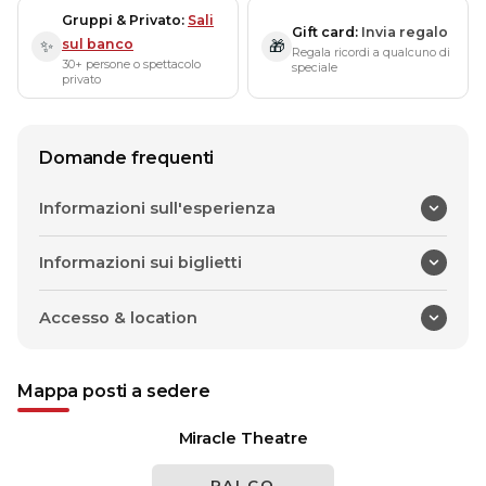
Gruppi & Privato
Sali
Gift card
Invia regalo
sul banco
✨
🎁
Regala ricordi a qualcuno di
30+ persone o spettacolo
speciale
privato
Domande frequenti
Informazioni sull'esperienza
Informazioni sui biglietti
Accesso & location
Mappa posti a sedere
Miracle Theatre
PALCO