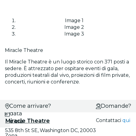
Image 1
Image 2
Image 3
Miracle Theatre
Il Miracle Theatre è un luogo storico con 371 posti a
sedere. È attrezzato per ospitare eventi di gala,
produzioni teatrali dal vivo, proiezioni di film private,
concerti, riunioni e conferenze.
Come arrivare?
Scegli
Domande?
data
Miracle Theatre
Contattaci
qui
e ora
535 8th St SE, Washington DC, 20003
Zona