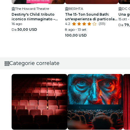
The Howard Theatre
BERHTA
Destiny's Child: tributo
The 15-Ton Sound Bath:
Una gu
iconico riimmaginato –
un'esperienza di particolare
15 ott 
Washington DC
16 ago
morbidezza
4.2
(311)
Da
79
Da
50,00 USD
8 ago - 13 set
100,00 USD
Categorie correlate