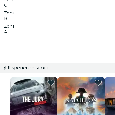
C
Zona
B
Zona
A
Esperienze simili