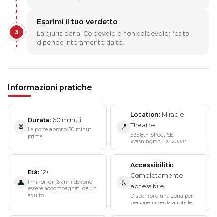
Esprimi il tuo verdetto
3
La giuria parla. Colpevole o non colpevole: l'esito
dipende interamente da te.
Informazioni pratiche
Location
Miracle
Durata
60 minuti
Theatre
⏳
📍
Le porte aprono 30 minuti
535 8th Street SE,
prima
Washington, DC 20003
Accessibilità
Età
12+
Completamente
I minori di 16 anni devono
👤
♿
accessibile
essere accompagnati da un
adulto
Disponibile una zona per
persone in sedia a rotelle