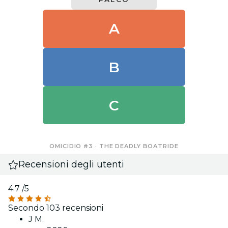
A
B
C
OMICIDIO #3 · THE DEADLY BOATRIDE
Recensioni degli utenti
4.7
/5
Secondo 103 recensioni
J M.