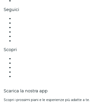
Gift card e voucher aziendali
Seguici
Facebook
X (Twitter)
Instagram
TikTok
LinkedIn
Youtube
Scopri
Luoghi a Washington DC
Oggi
Domani
Questa settimana
Questo fine settimana
Scarica la nostra app
Scopri i prossimi piani e le esperienze più adatte a te.