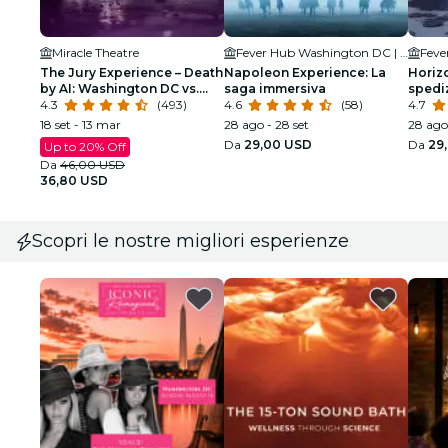
Miracle Theatre
Fever Hub Washington DC | Immersive Experiences
The Jury Experience – Death
Napoleon Experience: La
Horiz
by AI: Washington DC vs.
saga immersiva
spediz
Justice
4.3
(493)
4.6
(58)
nell'a
4.7
18 set - 13 mar
28 ago - 28 set
28 ago 
Da
29,00 USD
Da
29
Up to 20% Off
Da
46,00 USD
36,80 USD
Scopri le nostre migliori esperienze