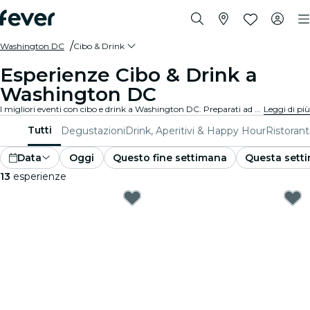
Washington DC
Cibo & Drink
Esperienze Cibo & Drink a
Washington DC
I migliori eventi con cibo e drink a Washington DC. Preparati ad esperienze gourmet irresistibili che soddisfano tutti i gusti.
Leggi di più
Tutti
Degustazioni
Drink, Aperitivi & Happy Hour
Ristorant
Data
Oggi
Questo fine settimana
Questa sett
13
esperienze