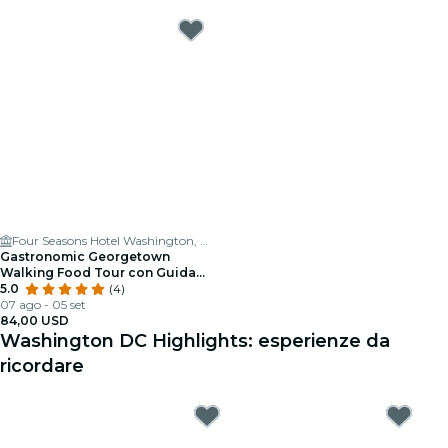
Four Seasons Hotel Washington, DC
Gastronomic Georgetown
Walking Food Tour con Guida
Autorizzata
5.0
(4)
07 ago - 05 set
84,00 USD
Washington DC Highlights: esperienze da
ricordare