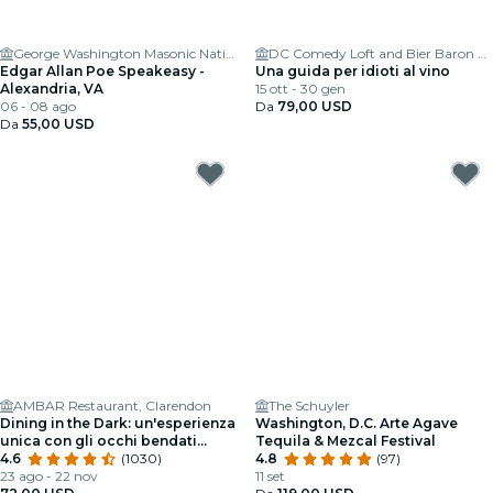
George Washington Masonic National Memorial
DC Comedy Loft and Bier Baron Tavern
Edgar Allan Poe Speakeasy -
Una guida per idioti al vino
Alexandria, VA
15 ott - 30 gen
06 - 08 ago
Da
79,00 USD
Da
55,00 USD
AMBAR Restaurant, Clarendon
The Schuyler
Dining in the Dark: un'esperienza
Washington, D.C. Arte Agave
unica con gli occhi bendati
Tequila & Mezcal Festival
all'Ambar Clarendon
4.6
(1030)
4.8
(97)
23 ago - 22 nov
11 set