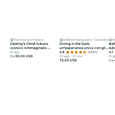
The Howard Theatre
AMBAR Restaurant, Clarendon
T
Destiny's Child: tributo
Dining in the Dark:
Ball
iconico riimmaginato –
un'esperienza unica con gli
Add
Washington DC
16 ago
occhi bendati all'Ambar
4.6
(1030)
spe
4.1
Da
50,00 USD
Clarendon
23 ago - 22 nov
13 d
72,00 USD
Da