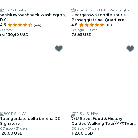
The Schuyler
Four Seasons Hotel Washington, DC
Whiskey Washback Washington,
Georgetown Foodie Tour e
D.C
Passeggiata nel Quartiere
4.6
(44)
4.8
(10)
20 nov
07 ago - 18 ott
Da
130,40 USD
78,95 USD
801 F St NW
1213 U St NW
Tour guidato della birreria DC
\*\*U Street Food & History
Signature
Guided Walking Tour\*\* \*\*Tour
07 ago - 31 gen
guidato di U Street Food &
08 ago - 31 gen
120,00 USD
History
112,00 USD