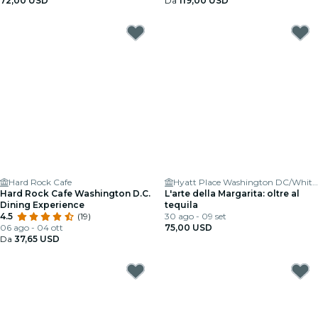
72,00 USD
Da
119,00 USD
Hard Rock Cafe
Hyatt Place Washington DC/White House
Hard Rock Cafe Washington D.C.
L'arte della Margarita: oltre al
Dining Experience
tequila
4.5
(19)
30 ago - 09 set
06 ago - 04 ott
75,00 USD
Da
37,65 USD