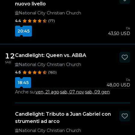
nuovo livello
National City Christian Church
4.4
(77)
Da
20:45
43,50 USD
12
Candlelight: Queen vs. ABBA
SAB
National City Christian Church
4.6
(160)
Da
18:45
48,00 USD
Anche su:
ven, 21 ago
·
sab, 07 nov
·
sab, 09 gen
Candlelight: Tributo a Juan Gabriel con
strumenti ad arco
National City Christian Church