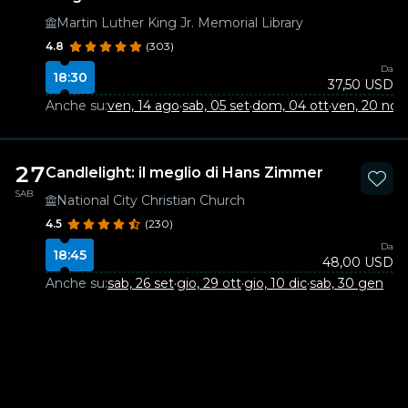
Martin Luther King Jr. Memorial Library
4.8
(303)
Da
18:30
37,50 USD
Anche su:
ven, 14 ago
·
sab, 05 set
·
dom, 04 ott
·
ven, 20 nov
·
27
Candlelight: il meglio di Hans Zimmer
SAB
National City Christian Church
4.5
(230)
Da
18:45
48,00 USD
Anche su:
sab, 26 set
·
gio, 29 ott
·
gio, 10 dic
·
sab, 30 gen