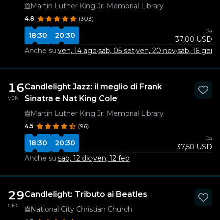
Martin Luther King Jr. Memorial Library
4.8
(303)
Da
18:30
20:30
37,00 USD
Anche su:
ven, 14 ago
·
sab, 05 set
·
ven, 20 nov
·
sab, 16 gen
·
v
16
Candlelight Jazz: il meglio di Frank
Sinatra e Nat King Cole
VEN
Martin Luther King Jr. Memorial Library
4.5
(96)
Da
18:30
20:30
37,50 USD
Anche su:
sab, 12 dic
·
ven, 12 feb
29
Candlelight: Tributo ai Beatles
GIO
National City Christian Church