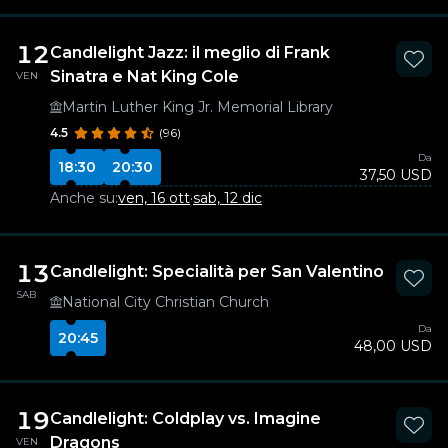
12
Candlelight Jazz: il meglio di Frank
Sinatra e Nat King Cole
VEN
Martin Luther King Jr. Memorial Library
4.5
(96)
Da
18:30
20:30
37,50 USD
Anche su:
ven, 16 ott
·
sab, 12 dic
13
Candlelight: Specialità per San Valentino
SAB
National City Christian Church
Da
20:45
48,00 USD
19
Candlelight: Coldplay vs. Imagine
Dragons
VEN