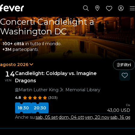
Concerti Candlelight a
Washington DC
100+ città
in tutto il mondo.
+3M
partecipanti.
agosto 2026
Filtri
14
Candlelight: Coldplay vs. Imagine
Dragons
VEN
Martin Luther King Jr. Memorial Library
4.8
(303)
Da
18:30
20:30
43,00 USD
Anche su:
sab, 05 set
·
dom, 04 ott
·
ven, 20 nov
·
sab, 16 gen
·