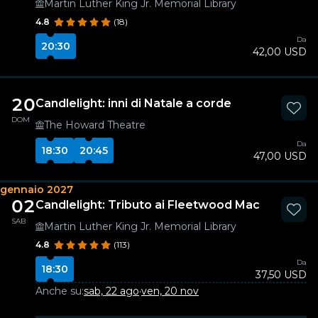
Martin Luther King Jr. Memorial Library
4.8
(18)
Da
20:30
42,00 USD
20
Candlelight: inni di Natale a corde
DOM
The Howard Theatre
Da
18:30
20:45
47,00 USD
gennaio 2027
02
Candlelight: Tributo ai Fleetwood Mac
SAB
Martin Luther King Jr. Memorial Library
4.8
(113)
Da
18:30
37,50 USD
Anche su:
sab, 22 ago
·
ven, 20 nov