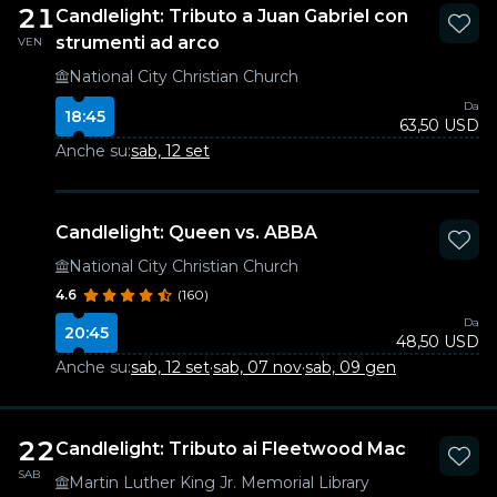
21
Candlelight: Tributo a Juan Gabriel con
strumenti ad arco
VEN
National City Christian Church
Da
18:45
63,50 USD
Anche su:
sab, 12 set
Candlelight: Queen vs. ABBA
National City Christian Church
4.6
(160)
Da
20:45
48,50 USD
Anche su:
sab, 12 set
·
sab, 07 nov
·
sab, 09 gen
22
Candlelight: Tributo ai Fleetwood Mac
SAB
Martin Luther King Jr. Memorial Library