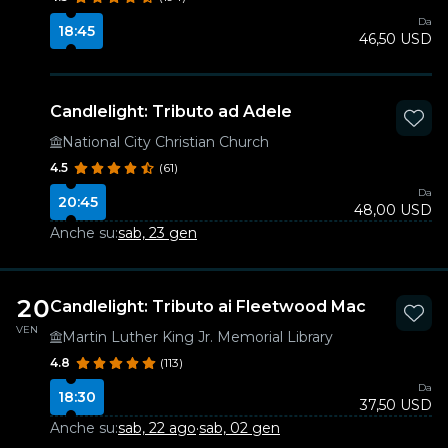
Da
18:45
46,50 USD
Candlelight: Tributo ad Adele
National City Christian Church
4.5
(61)
Da
20:45
48,00 USD
Anche su:
sab, 23 gen
20
Candlelight: Tributo ai Fleetwood Mac
VEN
Martin Luther King Jr. Memorial Library
4.8
(113)
Da
18:30
37,50 USD
Anche su:
sab, 22 ago
·
sab, 02 gen