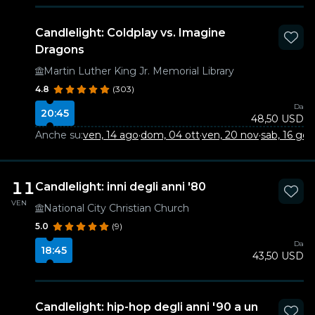
Candlelight: Coldplay vs. Imagine
Dragons
Martin Luther King Jr. Memorial Library
4.8
(303)
Da
20:45
48,50 USD
Anche su:
ven, 14 ago
·
dom, 04 ott
·
ven, 20 nov
·
sab, 16 gen
11
Candlelight: inni degli anni '80
VEN
National City Christian Church
5.0
(9)
Da
18:45
43,50 USD
Candlelight: hip-hop degli anni '90 a un