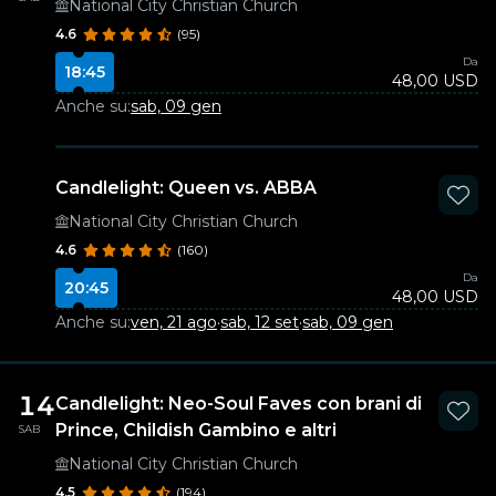
National City Christian Church
4.6
(95)
Da
18:45
48,00 USD
Anche su:
sab, 09 gen
Candlelight: Queen vs. ABBA
National City Christian Church
4.6
(160)
Da
20:45
48,00 USD
Anche su:
ven, 21 ago
·
sab, 12 set
·
sab, 09 gen
14
Candlelight: Neo-Soul Faves con brani di
Prince, Childish Gambino e altri
SAB
National City Christian Church
4.5
(194)