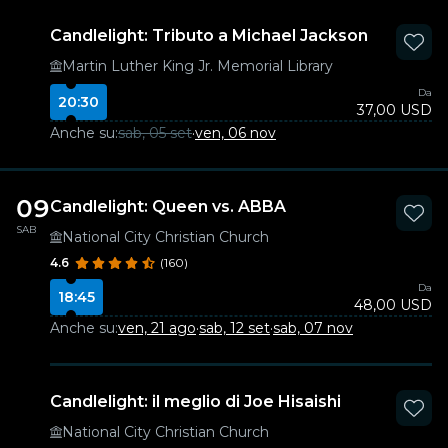
Candlelight: Tributo a Michael Jackson
Martin Luther King Jr. Memorial Library
Da
20:30
37,00 USD
Anche su:
sab, 05 set
·
ven, 06 nov
09
Candlelight: Queen vs. ABBA
SAB
National City Christian Church
4.6
(160)
Da
18:45
48,00 USD
Anche su:
ven, 21 ago
·
sab, 12 set
·
sab, 07 nov
Candlelight: il meglio di Joe Hisaishi
National City Christian Church