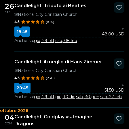
26
Candlelight: Tributo ai Beatles
SAB
National City Christian Church
4.5
(104)
Da
18:45
48,00 USD
Anche su:
gio, 29 ott
·
sab, 06 feb
Candlelight: il meglio di Hans Zimmer
National City Christian Church
4.5
(230)
Da
20:45
51,50 USD
Anche su:
gio, 29 ott
·
gio, 10 dic
·
sab, 30 gen
·
sab, 27 feb
ottobre 2026
04
Candlelight: Coldplay vs. Imagine
Dragons
DOM