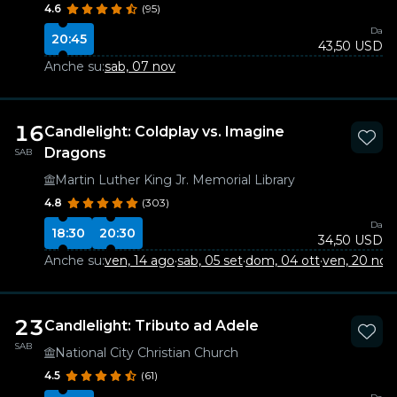
4.6
(95)
Da
20:45
43,50 USD
Anche su:
sab, 07 nov
16
Candlelight: Coldplay vs. Imagine
Dragons
SAB
Martin Luther King Jr. Memorial Library
4.8
(303)
Da
18:30
20:30
34,50 USD
Anche su:
ven, 14 ago
·
sab, 05 set
·
dom, 04 ott
·
ven, 20 nov
·
23
Candlelight: Tributo ad Adele
SAB
National City Christian Church
4.5
(61)