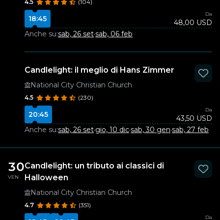
4.5
(104)
Da
18:45
48,00 USD
Anche su:
sab, 26 set
·
sab, 06 feb
Candlelight: il meglio di Hans Zimmer
National City Christian Church
4.5
(230)
Da
20:45
43,50 USD
Anche su:
sab, 26 set
·
gio, 10 dic
·
sab, 30 gen
·
sab, 27 feb
30
Candlelight: un tributo ai classici di
Halloween
VEN
National City Christian Church
4.7
(351)
Da