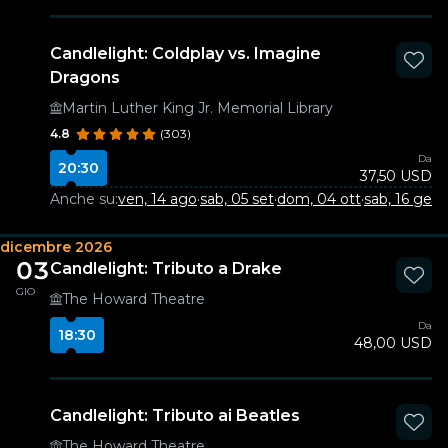
Candlelight: Coldplay vs. Imagine
Dragons
Martin Luther King Jr. Memorial Library
4.8
(303)
Da
20:30
37,50 USD
Anche su:
ven, 14 ago
·
sab, 05 set
·
dom, 04 ott
·
sab, 16 gen
·
dicembre 2026
03
Candlelight: Tributo a Drake
GIO
The Howard Theatre
Da
18:30
48,00 USD
Candlelight: Tributo ai Beatles
The Howard Theatre