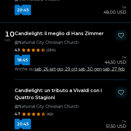
Da
20:45
48,00 USD
10
Candlelight: il meglio di Hans Zimmer
GIO
National City Christian Church
4.5
(230)
Da
18:45
44,50 USD
Anche su:
sab, 26 set
·
gio, 29 ott
·
sab, 30 gen
·
sab, 27 feb
Candlelight: un tributo a Vivaldi con i
Quattro Stagioni
National City Christian Church
4.7
(62)
Da
20:45
51,50 USD