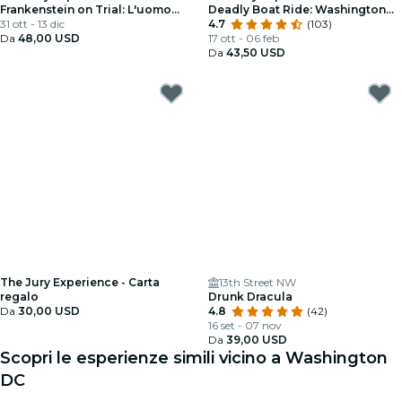
Frankenstein on Trial: L'uomo
Deadly Boat Ride: Washington
che sfidò Dio
31 ott - 13 dic
DC che consegna giustizia
4.7
(103)
Da
48,00 USD
17 ott - 06 feb
Da
43,50 USD
The Jury Experience - Carta
13th Street NW
regalo
Drunk Dracula
Da
30,00 USD
4.8
(42)
16 set - 07 nov
Da
39,00 USD
Scopri le esperienze simili vicino a Washington
DC