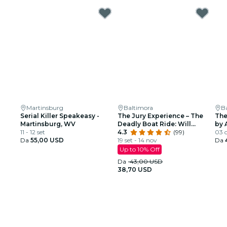
Martinsburg
Baltimora
B
Serial Killer Speakeasy -
The Jury Experience – The
The
Martinsburg, WV
Deadly Boat Ride: Will
by 
11 - 12 set
Baltimore Deliver Justice?
4.3
(99)
03 o
Da
55,00 USD
19 set - 14 nov
Da
Up to 10% Off
Da
43,00 USD
38,70 USD