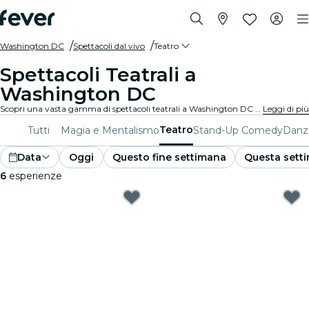
Washington DC
Spettacoli dal vivo
Teatro
Spettacoli Teatrali a
Washington DC
Scopri una vasta gamma di spettacoli teatrali a Washington DC con tutti i tipi di produzioni disponibili e trascorri una piacevole serata in ottima compagnia. Qualunque siano i tuoi gusti, sei sicuro di trovare uno spettacolo adatto a te.
Leggi di più
Teatro
Tutti
Magia e Mentalismo
Stand-Up Comedy
Danza
Data
Oggi
Questo fine settimana
Questa sett
6
esperienze