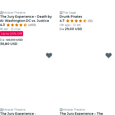
Miracle Theatre
The Sage
The Jury Experience – Death by
Drunk Pirates
AI: Washington DC vs. Justice
4.7
(12)
4.3
(493)
08 ago - 12 set
18 set - 13 mar
Da
29,00 USD
Up to 20% Off
Da
46,00 USD
36,80 USD
Miracle Theatre
Miracle Theatre
The Jury Experience -
The Jury Experience – The