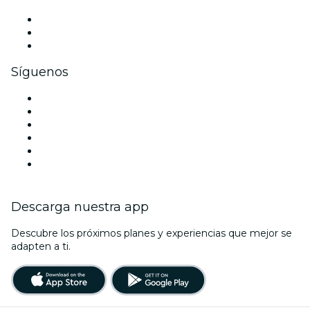
Eventos privados y entradas de grupo
Beneficios corporativos
Tarjetas y cupones de regalo corporativos
Síguenos
Facebook
X (Twitter)
Instagram
TikTok
LinkedIn
Youtube
Descarga nuestra app
Descubre los próximos planes y experiencias que mejor se
adapten a ti.