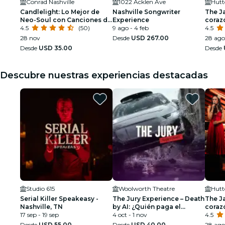
Conrad Nashville
1022 Acklen Ave
Hutt
Candlelight: Lo Mejor de
Nashville Songwriter
The Ja
Neo-Soul con Canciones de
Experience
coraz
Prince, Childish Gambino y
4.5
(50)
9 ago - 4 feb
4.5
Más
28 nov
Desde
USD 267.00
28 ago
Desde
USD 35.00
Desde
Descubre nuestras experiencias destacadas
Studio 615
Woolworth Theatre
Hutt
Serial Killer Speakeasy -
The Jury Experience – Death
The Ja
Nashville, TN
by AI: ¿Quién paga el
coraz
17 sep - 19 sep
precio?
4 oct - 1 nov
4.5
Desde
USD 55.00
Desde
USD 40.00
28 ago