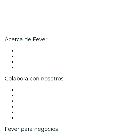
Acerca de Fever
Prensa
Únete al equipo
Tarjetas Regalo
Centro de asistencia
Colabora con nosotros
Gestiona tu evento
Publica tu evento
Eventos y beneficios para empresas
Programa de Afiliados
Programa de embajadores e influencers
Colaboraciones de marca
Fever para negocios