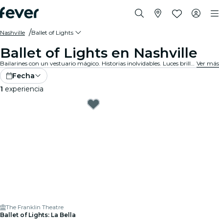
Nashville
Ballet of Lights
Ballet of Lights en Nashville
Bailarines con un vestuario mágico. Historias inolvidables. Luces brillantes. Esto es danza clásica como nunca antes la habías visto. Descubre tus espectáculos de ballet favoritos, ahora reinventados.
Ver más
Fecha
1
experiencia
The Franklin Theatre
Ballet of Lights: La Bella