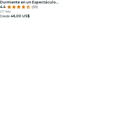
Durmiente en un Espectáculo
Deslumbrante
4.4
(33)
07 feb
Desde
46,00 US$