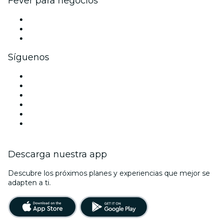
Fever para negocios
Eventos privados y entradas de grupo
Beneficios corporativos
Tarjetas y cupones de regalo corporativos
Síguenos
Facebook
X (Twitter)
Instagram
TikTok
LinkedIn
Youtube
Descarga nuestra app
Descubre los próximos planes y experiencias que mejor se
adapten a ti.