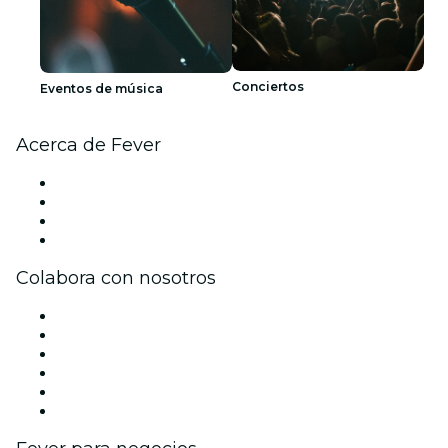
Conciertos
Eventos de música
Acerca de Fever
Prensa
Únete al equipo
Tarjetas Regalo
Centro de asistencia
Colabora con nosotros
Gestiona tu evento
Publica tu evento
Eventos y beneficios para empresas
Programa de Afiliados
Programa de embajadores e influencers
Colaboraciones de marca