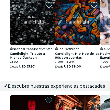
National Museum of African American Music
The Parthenon
1022
Candlelight: Tributo a
Candlelight: Hip-Hop de los
Nashv
Michael Jackson
90s con cuerdas
Exper
23 oct
7 ago - 15 ene
7 ago -
Desde
USD 55.97
Desde
USD 38.00
Desde
Descubre nuestras experiencias destacadas