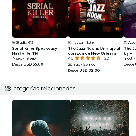
Studio 615
Hutton Hotel
Wool
Serial Killer Speakeasy -
The Jazz Room: Un viaje al
The J
Nashville, TN
corazón de New Orleans
by AI:
17 sep - 19 sep
4.5
(20)
preci
4 oct -
Desde
USD 55.00
28 ago - 28 nov
Desde
Desde
USD 32.00
Categorías relacionadas