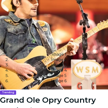
Image 1
Image 2
Image 3
Image 4
Image 5
Image 6
Trending
Grand Ole Opry Country