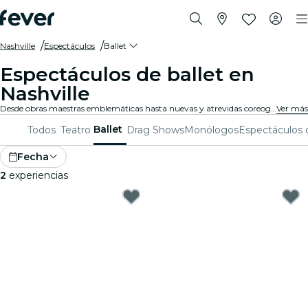
Nashville
Espectáculos
Ballet
Espectáculos de ballet en
Nashville
Desde obras maestras emblemáticas hasta nuevas y atrevidas coreografías, Nashville ofrece una variada gama de espectáculos de ballet para cautivar a públicos de todas las edades. Piérdete en los impresionantes movimientos, el asombroso vestuario y la emotiva narrativa que definen esta exquisita forma de arte.
Ver más
Ballet
Todos
Teatro
Drag Shows
Monólogos
Espectáculos 
Fecha
2
experiencias