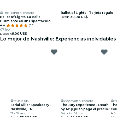
The Franklin Theatre
Ballet of Lights - Tarjeta regalo
Ballet of Lights: La Bella
Desde
30,00 US$
Durmiente en un Espectáculo
Deslumbrante
4.4
(33)
07 feb
Desde
46,00 US$
Lo mejor de Nashville: Experiencias inolvidables
Studio 615
Woolworth Theatre
H
Serial Killer Speakeasy -
The Jury Experience – Death
The
Nashville, TN
by AI: ¿Quién paga el precio?
cor
17 - 19 sept
04 oct - 01 nov
4.5