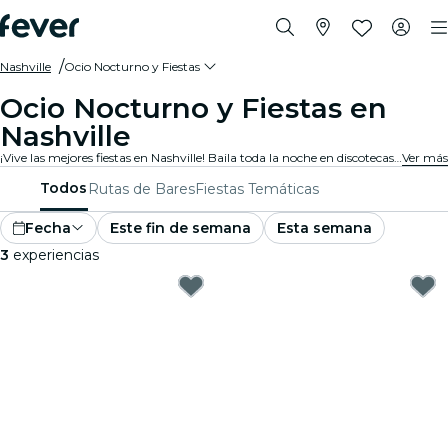
Nashville
Ocio Nocturno y Fiestas
Ocio Nocturno y Fiestas en
Nashville
¡Vive las mejores fiestas en Nashville! Baila toda la noche en discotecas de moda, disfruta de cócteles deliciosos en bares elegantes y escucha música en vivo en locales animados. Perfecto para amantes de las fiestas que buscan noches inolvidables.
Ver más
Todos
Rutas de Bares
Fiestas Temáticas
Fecha
Este fin de semana
Esta semana
3
experiencias