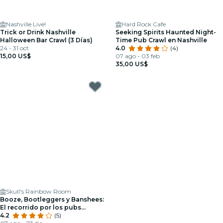
Nashville Live!
Hard Rock Cafe
Trick or Drink Nashville
Seeking Spirits Haunted Night-
Halloween Bar Crawl (3 Días)
Time Pub Crawl en Nashville
24 - 31 oct
4.0
(4)
15,00 US$
07 ago - 03 feb
35,00 US$
Skull's Rainbow Room
Booze, Bootleggers y Banshees:
El recorrido por los pubs
embrujados de Nashville
4.2
(5)