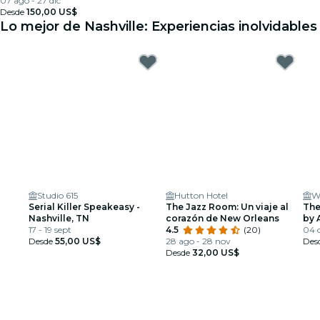
07 ago - 27 dic
Desde
150,00 US$
Lo mejor de Nashville: Experiencias inolvidables
Studio 615
Hutton Hotel
W
Serial Killer Speakeasy -
The Jazz Room: Un viaje al
The
Nashville, TN
corazón de New Orleans
by 
17 - 19 sept
4.5
(20)
04 o
Desde
55,00 US$
28 ago - 28 nov
Des
Desde
32,00 US$