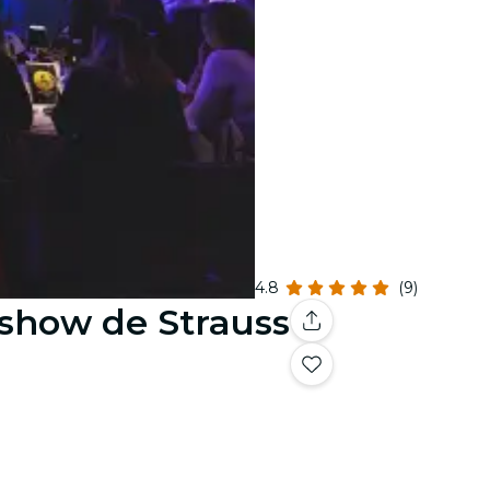
4.8
(9)
 show de Strauss