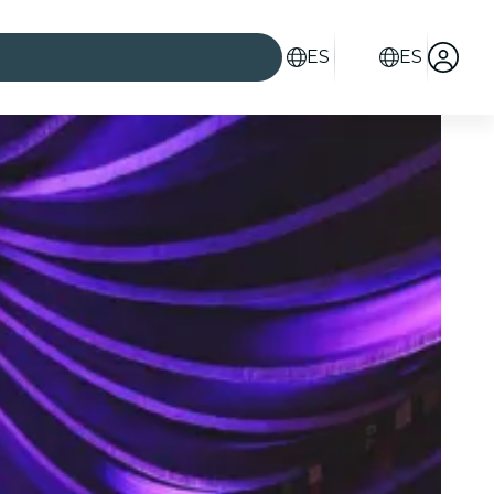
ES
ES