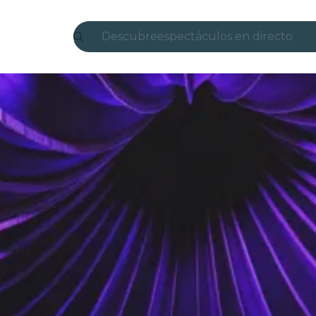
Descubre
espectáculos en directo
Madrid
candlelight
Londres
experiencias y ciudades
São Paulo
exposiciones
Seúl
recorridos por la ciudad
conciertos