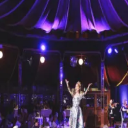
restaurantes
cine