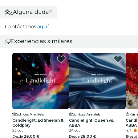
¿Alguna duda?
Contáctanos
aquí
Experiencias similares
Schloss Arenfels
Schloss Arenfels
Kam
Candlelight: Ed Sheeran &
Candlelight: Queen vs.
Candle
Coldplay
ABBA
ABBA
23 oct
24 oct
4.7
Desde
28,00 €
Desde
28,00 €
19 sept