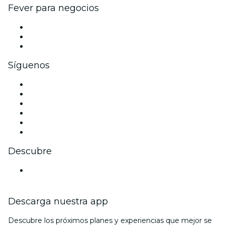
Fever para negocios
Eventos privados y entradas de grupo
Beneficios corporativos
Tarjetas y cupones de regalo corporativos
Síguenos
Facebook
X (Twitter)
Instagram
TikTok
LinkedIn
Youtube
Descubre
Locales y espacios de eventos en Bonn
Descarga nuestra app
Descubre los próximos planes y experiencias que mejor se