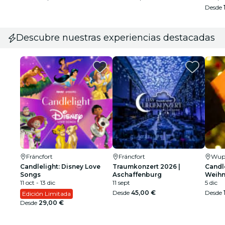
Desde
Descubre nuestras experiencias destacadas
Fráncfort
Fráncfort
Wupp
Candlelight: Disney Love
Traumkonzert 2026 |
Candle
Songs
Aschaffenburg
Weihn
11 oct - 13 dic
11 sept
5 dic
Desde
45,00 €
Desde
Edición Limitada
Desde
29,00 €