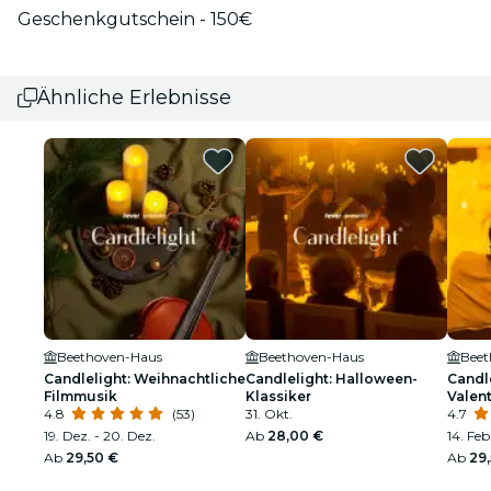
Geschenkgutschein - 150€
Ähnliche Erlebnisse
Beethoven-Haus
Beethoven-Haus
Beet
Candlelight: Weihnachtliche
Candlelight: Halloween-
Candle
Filmmusik
Klassiker
Valen
4.8
(53)
31. Okt.
4.7
19. Dez. - 20. Dez.
Ab
28,00 €
14. Feb
Ab
29,50 €
Ab
29