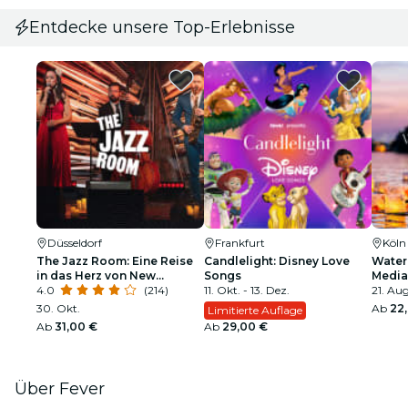
Entdecke unsere Top-Erlebnisse
Düsseldorf
Frankfurt
Köln
The Jazz Room: Eine Reise
Candlelight: Disney Love
Water 
in das Herz von New
Songs
Media
Orleans
4.0
(214)
11. Okt. - 13. Dez.
21. Aug
30. Okt.
Ab
22
Limitierte Auflage
Ab
31,00 €
Ab
29,00 €
Über Fever