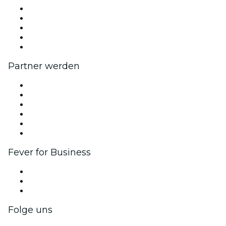
Presse
Wir stellen ein!
Impressum
Geschenkgutscheine
Hilfe-Center
Partner werden
Fever Zone
Veröffentliche dein Event
Firmenevents & -vorteile
Affiliate-Programm
Botschafter & Influencer-Programm
Markenpartnerschaften
Fever for Business
Privatveranstaltungen & Gruppentickets
Firmenvorteile
Firmengeschenkkarten und -gutscheine
Folge uns