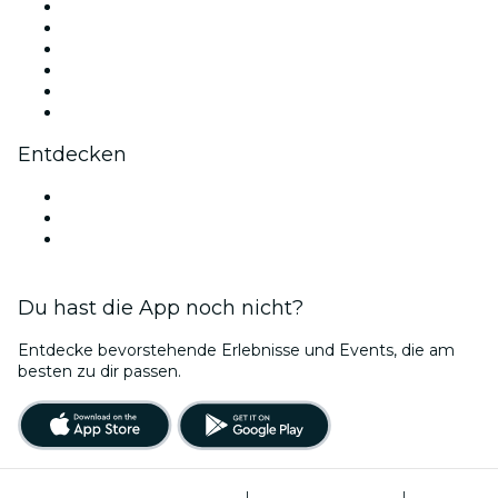
Facebook
X (Twitter)
Instagram
TikTok
LinkedIn
YouTube
Entdecken
Veranstaltungsorte in Bonn
Deutschland
Bubble Planet Köln
Du hast die App noch nicht?
Entdecke bevorstehende Erlebnisse und Events, die am
besten zu dir passen.
Allgemeine Geschäftsbedingungen
|
Datenschutzerklärung
|