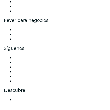
Programa de Afiliados
Programa de embajadores e influencers
Colaboraciones de marca
Fever para negocios
Eventos privados y entradas de grupo
Beneficios corporativos
Tarjetas y cupones de regalo corporativos
Síguenos
Facebook
X (Twitter)
Instagram
TikTok
LinkedIn
Youtube
Descubre
Locales y espacios de eventos en Auckland