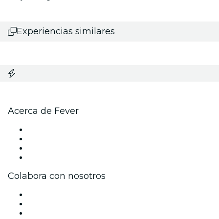
Experiencias similares
Acerca de Fever
Prensa
Únete al equipo
Tarjetas Regalo
Centro de asistencia
Colabora con nosotros
Gestiona tu evento
Publica tu evento
Eventos y beneficios para empresas