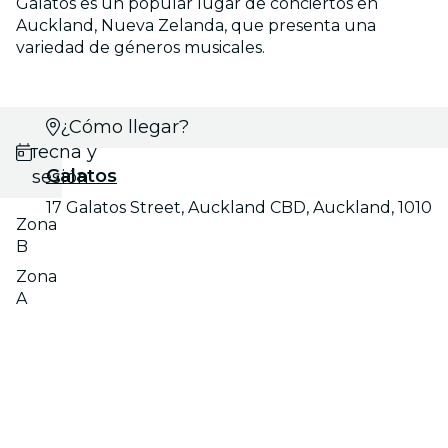
Galatos es un popular lugar de conciertos en
Auckland, Nueva Zelanda, que presenta una
variedad de géneros musicales.
Selecciona
¿Cómo llegar?
fecha y
Galatos
sesión
17 Galatos Street, Auckland CBD, Auckland, 1010
Zona
B
Zona
A