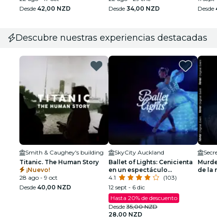
Desde
42,00 NZD
Desde
34,00 NZD
Desde
Descubre nuestras experiencias destacadas
Smith & Caughey's building
SkyCity Auckland
Secr
Titanic. The Human Story
Ballet of Lights: Cenicienta
Murde
¡Nuevo!
en un espectáculo
de la 
28 ago - 9 oct
deslumbrante
4.1
(103)
esper
Desde
40,00 NZD
12 sept - 6 dic
Hasta 20% de descuento
Desde
35,00 NZD
28,00 NZD