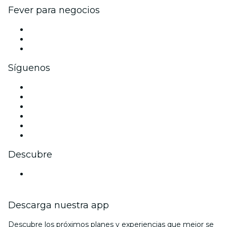
Fever para negocios
Eventos privados y entradas de grupo
Beneficios corporativos
Tarjetas y cupones de regalo corporativos
Síguenos
Facebook
X (Twitter)
Instagram
TikTok
LinkedIn
Youtube
Descubre
Locales y espacios de eventos en Auckland
Descarga nuestra app
Descubre los próximos planes y experiencias que mejor se