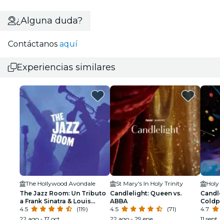
¿Alguna duda?
Contáctanos
aquí
Experiencias similares
The Hollywood Avondale
St Mary's In Holy Trinity
The Jazz Room: Un Tributo
Candlelight: Queen vs.
Candle
a Frank Sinatra & Louis
ABBA
Coldp
Armstrong
4.5
(119)
4.5
(71)
4.7
22 ago - 17 oct
22 ago - 29 ene
11 sept