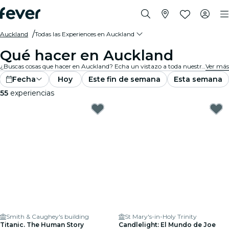
Auckland
Todas las Experiences en Auckland
Qué hacer en Auckland
¿Buscas cosas que hacer en Auckland? Echa un vistazo a toda nuestra selección y encuentra las mejores experiences y actividades que se ofrecen actualmente en la ciudad.
Ver más
Fecha
Hoy
Este fin de semana
Esta semana
55
experiencias
Smith & Caughey's building
St Mary's-in-Holy Trinity
Titanic. The Human Story
Candlelight: El Mundo de Joe