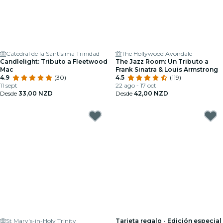
Catedral de la Santísima Trinidad
The Hollywood Avondale
Candlelight: Tributo a Fleetwood
The Jazz Room: Un Tributo a
Mac
Frank Sinatra & Louis Armstrong
4.9
(30)
4.5
(119)
11 sept
22 ago - 17 oct
Desde
33,00 NZD
Desde
42,00 NZD
St Mary's-in-Holy Trinity
Tarjeta regalo - Edición especial