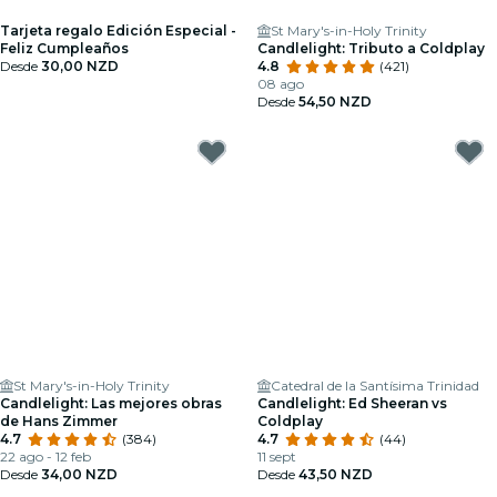
Tarjeta regalo Edición Especial -
St Mary's-in-Holy Trinity
Feliz Cumpleaños
Candlelight: Tributo a Coldplay
Desde
30,00 NZD
4.8
(421)
08 ago
Desde
54,50 NZD
St Mary's-in-Holy Trinity
Catedral de la Santísima Trinidad
Candlelight: Las mejores obras
Candlelight: Ed Sheeran vs
de Hans Zimmer
Coldplay
4.7
(384)
4.7
(44)
22 ago - 12 feb
11 sept
Desde
34,00 NZD
Desde
43,50 NZD