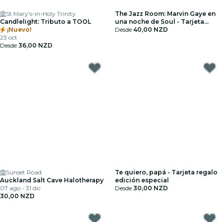
St Mary's-in-Holy Trinity
The Jazz Room: Marvin Gaye en
Candlelight: Tributo a TOOL
una noche de Soul - Tarjeta
¡Nuevo!
regalo
Desde
40,00 NZD
23 oct
Desde
36,00 NZD
Sunset Road
Te quiero, papá - Tarjeta regalo
Auckland Salt Cave Halotherapy
edición especial
07 ago - 31 dic
Desde
30,00 NZD
30,00 NZD