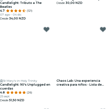
Candlelight: Tributo a The
Desde
30,00 NZD
Beatles
4.7
(121)
07 ago - 04 dic
Desde
34,00 NZD
St Mary's-in-Holy Trinity
Chaos Lab: Una experiencia
Candlelight: 90's Unplugged en
creativa para niños - Lista de
cuerdas
espera
4.8
(26)
25 sept
Desde
51,50 NZD