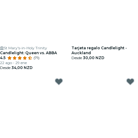
St Mary's-in-Holy Trinity
Tarjeta regalo Candlelight -
Candlelight: Queen vs. ABBA
Auckland
4.5
(71)
Desde
30,00 NZD
22 ago - 29 ene
Desde
34,00 NZD