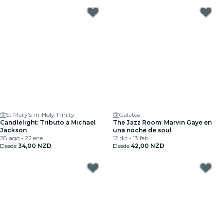
St Mary's-in-Holy Trinity
Galatos
Candlelight: Tributo a Michael
The Jazz Room: Marvin Gaye en
Jackson
una noche de soul
28 ago - 22 ene
12 dic - 13 feb
Desde
34,00 NZD
Desde
42,00 NZD