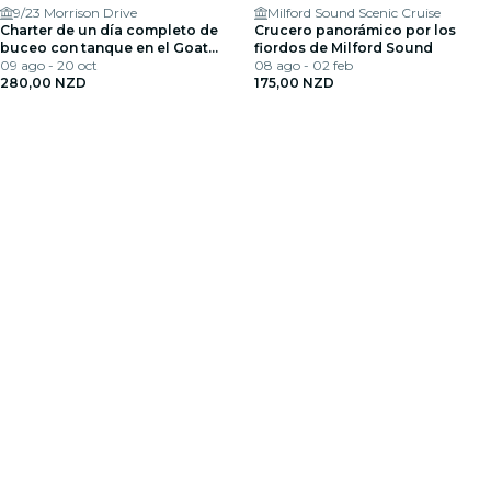
9/23 Morrison Drive
Milford Sound Scenic Cruise
Charter de un día completo de
Crucero panorámico por los
buceo con tanque en el Goat
fiordos de Milford Sound
Island Marine Reserve desde
09 ago - 20 oct
08 ago - 02 feb
Warkworth
280,00 NZD
175,00 NZD