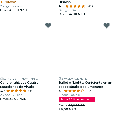
¡Nuevo!
Hisaishi
28 ago - 27 sept
4.8
(145)
Desde
40,00 NZD
07 ago - 04 dic
Desde
34,00 NZD
St Mary's-in-Holy Trinity
SkyCity Auckland
Candlelight: Los Cuatro
Ballet of Lights: Cenicienta en un
Estaciones de Vivaldi
espectáculo deslumbrante
4.7
(580)
4.1
(103)
28 ago - 29 ene
12 sept - 06 dic
Desde
34,00 NZD
Hasta 20% de descuento
Desde
35,00 NZD
28,00 NZD