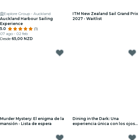
Explore Group - Auckland
ITM New Zealand Sail Grand Prix
Auckland Harbour Sailing
2027 - Waitlist
Experience
5.0
(1)
07 ago - 02 feb
Desde
65,00 NZD
Murder Mystery: El enigma de la
Dining in the Dark: Una
mansión - Lista de espera
experiencia única con los ojos
vendados - Lista de espera