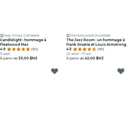
Holy Trinity Cathedral
The Hollywood Avondale
Candlelight : hommage à
The Jazz Room : un hommage à
Fleetwood Mac
Frank Sinatra et Louis Armstrong
4.9
(30)
4.5
(119)
11 sept.
22 août - 17 oct.
À partir de
33,00 $NZ
À partir de
42,00 $NZ