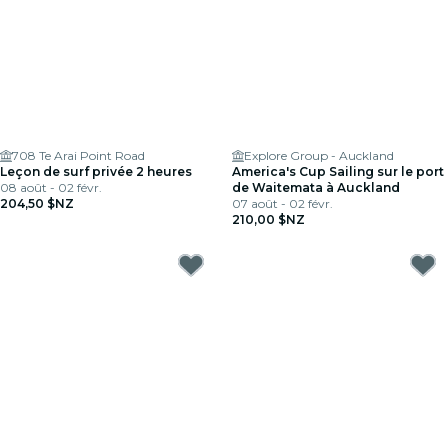
708 Te Arai Point Road
Explore Group - Auckland
Leçon de surf privée 2 heures
America's Cup Sailing sur le port
08 août - 02 févr.
de Waitemata à Auckland
204,50 $NZ
07 août - 02 févr.
210,00 $NZ