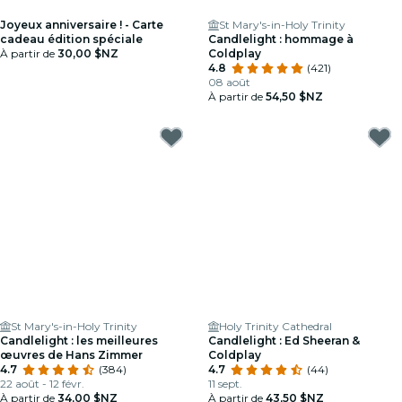
Joyeux anniversaire ! - Carte
St Mary's-in-Holy Trinity
cadeau édition spéciale
Candlelight : hommage à
À partir de
30,00 $NZ
Coldplay
4.8
(421)
08 août
À partir de
54,50 $NZ
St Mary's-in-Holy Trinity
Holy Trinity Cathedral
Candlelight : les meilleures
Candlelight : Ed Sheeran &
œuvres de Hans Zimmer
Coldplay
4.7
(384)
4.7
(44)
22 août - 12 févr.
11 sept.
À partir de
34,00 $NZ
À partir de
43,50 $NZ