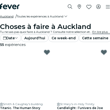
Auckland
Toutes les expériences à Auckland
Choses à faire à Auckland
Tu ne sais pas quoi faire à Auckland ? Consulte notre sélection et découvre les meilleures expériences et activités actuellement disponibles dans la ville.
En lire plus...
Date
Aujourd'hui
Ce week-end
Cette semaine
55
expériences
Smith & Caughey's building
St Mary's-in-Holy Trinity
Titanic. The Human Story
Candlelight : l’univers de Joe