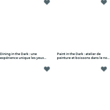
Dining in the Dark : une
Paint in the Dark : atelier de
expérience unique les yeux
peinture et boissons dans le noir
bandés - Liste d'attente
- Liste d'attente