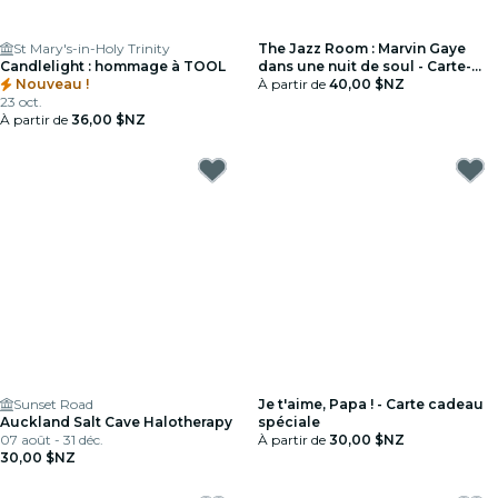
St Mary's-in-Holy Trinity
The Jazz Room : Marvin Gaye
Candlelight : hommage à TOOL
dans une nuit de soul - Carte-
Nouveau !
cadeau
À partir de
40,00 $NZ
23 oct.
À partir de
36,00 $NZ
Sunset Road
Je t'aime, Papa ! - Carte cadeau
Auckland Salt Cave Halotherapy
spéciale
07 août - 31 déc.
À partir de
30,00 $NZ
30,00 $NZ