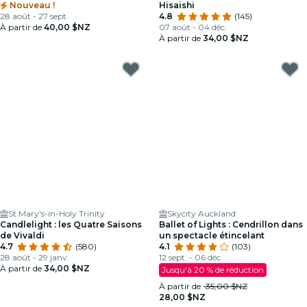
Nouveau !
Hisaishi
28 août - 27 sept.
4.8
(145)
À partir de
40,00 $NZ
07 août - 04 déc.
À partir de
34,00 $NZ
St Mary's-in-Holy Trinity
Skycity Auckland
Candlelight : les Quatre Saisons
Ballet of Lights : Cendrillon dans
de Vivaldi
un spectacle étincelant
4.7
(580)
4.1
(103)
28 août - 29 janv.
12 sept. - 06 déc.
À partir de
34,00 $NZ
Jusqu'à 20 % de réduction
À partir de
35,00 $NZ
28,00 $NZ