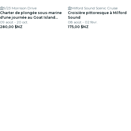
9/23 Morrison Drive
Milford Sound Scenic Cruise
Charter de plongée sous-marine
Croisière pittoresque à Milford
d'une journée au Goat Island
Sound
Marine Reserve depuis
09 août - 20 oct.
08 août - 02 févr.
Warkworth
280,00 $NZ
175,00 $NZ