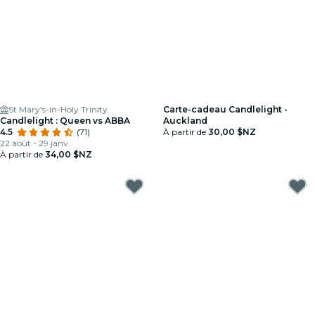
St Mary's-in-Holy Trinity
Carte-cadeau Candlelight -
Candlelight : Queen vs ABBA
Auckland
4.5
(71)
À partir de
30,00 $NZ
22 août - 29 janv.
À partir de
34,00 $NZ