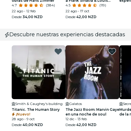
obras de Hans Zimmer
a Frank Sinatra & Louis
experi
4.7
(384)
Armstrong
4.5
(119)
Lista 
22 ago - 12 feb
22 ago - 17 oct
Desde
34,00 NZD
Desde
42,00 NZD
Descubre nuestras experiencias destacadas
Smith & Caughey's building
Galatos
Secr
Titanic. The Human Story
The Jazz Room: Marvin Gaye
Murde
¡Nuevo!
en una noche de soul
de la 
28 ago - 9 oct
12 dic - 13 feb
esper
Desde
40,00 NZD
Desde
42,00 NZD