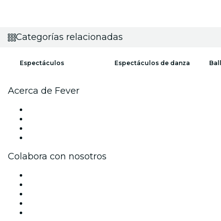
Categorías relacionadas
Espectáculos
Espectáculos de danza
Bal
Acerca de Fever
Prensa
Únete al equipo
Tarjetas Regalo
Centro de asistencia
Colabora con nosotros
Gestiona tu evento
Publica tu evento
Eventos y beneficios para empresas
Programa de Afiliados
Programa de embajadores e influencers