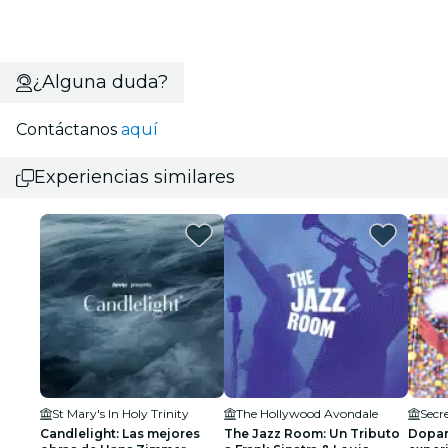
¿Alguna duda?
Contáctanos
aquí
Experiencias similares
St Mary's In Holy Trinity
The Hollywood Avondale
Secr
Candlelight: Las mejores
The Jazz Room: Un Tributo
Dopam