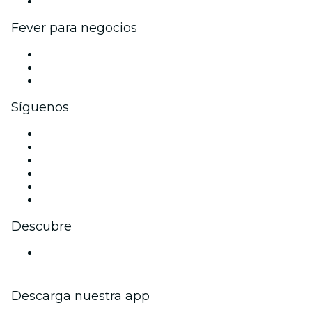
Colaboraciones de marca
Fever para negocios
Eventos privados y entradas de grupo
Beneficios corporativos
Tarjetas y cupones de regalo corporativos
Síguenos
Facebook
X (Twitter)
Instagram
TikTok
LinkedIn
Youtube
Descubre
Locales y espacios de eventos en Auckland
Descarga nuestra app