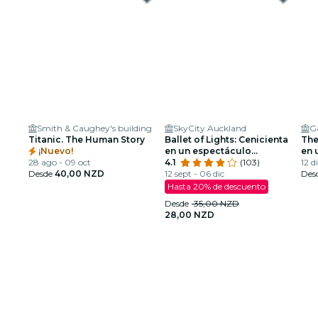
Smith & Caughey's building
SkyCity Auckland
G
Titanic. The Human Story
Ballet of Lights: Cenicienta
The
¡Nuevo!
en un espectáculo
en 
28 ago - 09 oct
deslumbrante
4.1
(103)
12 d
Desde
40,00 NZD
12 sept - 06 dic
Des
Hasta 20% de descuento
Desde
35,00 NZD
28,00 NZD