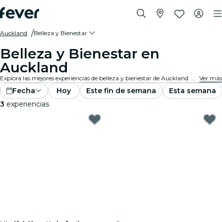
Auckland
Belleza y Bienestar
Belleza y Bienestar en
Auckland
Explora las mejores experiencias de belleza y bienestar de Auckland. Disfruta de una variedad de tratamientos, incluidos spas revitalizantes, retiros holísticos y salones de primera. Relájate y rejuvenece. Date un capricho... ¡te lo mereces!
Ver más
Fecha
Hoy
Este fin de semana
Esta semana
3
experiencias