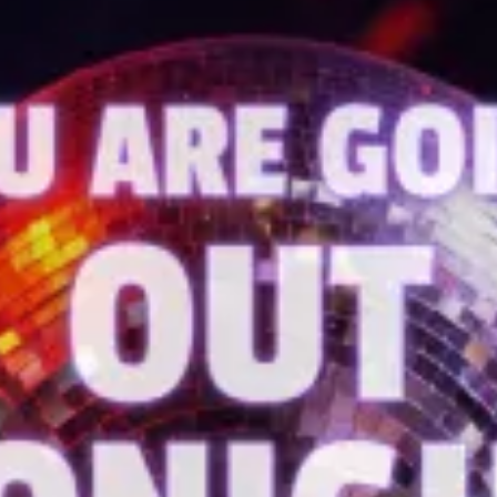
restaurantes
cine