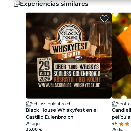
Experiencias similares
Schloss Eulenbroich
Senftö
Black House Whiskyfest en el
Candlel
Castillo Eulenbroich
películ
29 ago
4.5
33,00 €
25 dic