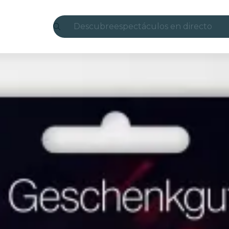
Descubre
espectáculos en directo
Madrid
candlelight
Londres
experiencias y ciudades
São Paulo
exposiciones
Seúl
recorridos por la ciudad
conciertos