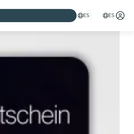
ES
ES