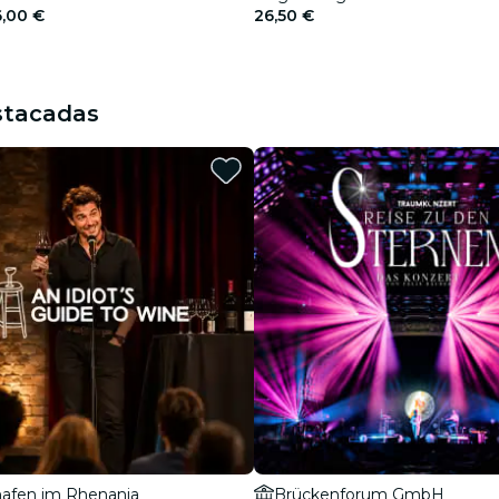
6,00 €
26,50 €
stacadas
afen im Rhenania
Brückenforum GmbH