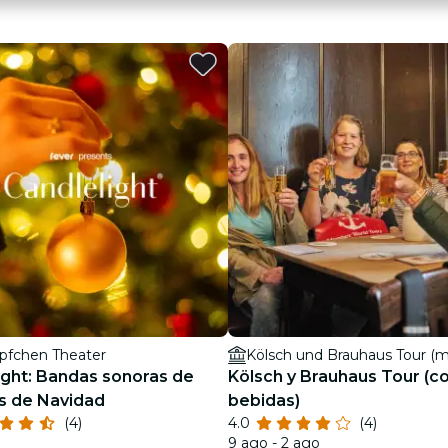
pfchen Theater
ight: Bandas sonoras de
Kölsch y Brauhaus Tour (c
as de Navidad
bebidas)
(4)
4.0
(4)
9 ago - 2 ago