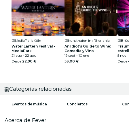
MediaPark Köln
Kunsthafen im Rhenania
Brü
Water Lantern Festival -
An Idiot’s Guide to Wine:
Traumk
MediaPark
Comedia y Vino
estrel
21 ago - 22 ago
19 sept - 10 ene
5 nov
Desde
22,90 €
53,00 €
Desde
Categorías relacionadas
Eventos de música
Conciertos
Con
Acerca de Fever