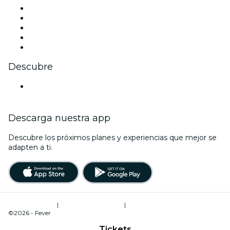
X (Twitter)
Instagram
TikTok
LinkedIn
Youtube
Descubre
Locales y espacios de eventos en Colonia
Descarga nuestra app
Descubre los próximos planes y experiencias que mejor se
adapten a ti.
Términos de uso
|
Política de privacidad
|
Administrador de cookies
©2026 - Fever
Tickets