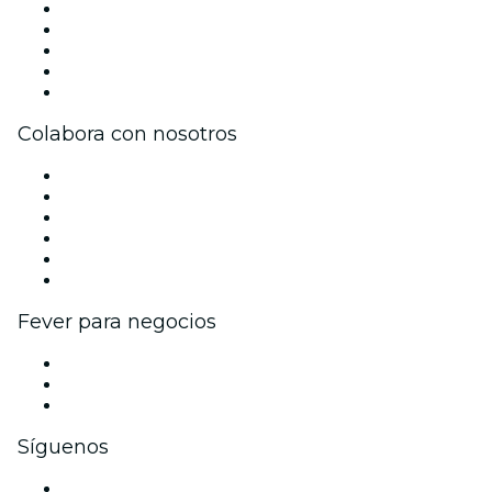
Prensa
Únete al equipo
Impressum
Tarjetas Regalo
Centro de asistencia
Colabora con nosotros
Gestiona tu evento
Publica tu evento
Eventos y beneficios para empresas
Programa de Afiliados
Programa de embajadores e influencers
Colaboraciones de marca
Fever para negocios
Eventos privados y entradas de grupo
Beneficios corporativos
Tarjetas y cupones de regalo corporativos
Síguenos
Facebook