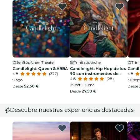
Senftöpfchen Theater
Trinitatiskirche
Trini
Candlelight: Queen & ABBA
Candlelight: Hip Hop de los
Candl
4.8
(377)
90 con instrumentos de
4.8
cuerda
4.8
(28)
9 ago
30 sept
25 oct - 15 ene
Desde
52,50 €
Desde
Desde
27,50 €
Descubre nuestras experiencias destacadas