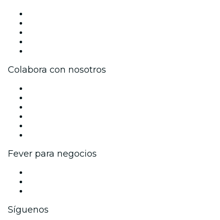
Prensa
Únete al equipo
Impressum
Tarjetas Regalo
Centro de asistencia
Colabora con nosotros
Gestiona tu evento
Publica tu evento
Eventos y beneficios para empresas
Programa de Afiliados
Programa de embajadores e influencers
Colaboraciones de marca
Fever para negocios
Eventos privados y entradas de grupo
Beneficios corporativos
Tarjetas y cupones de regalo corporativos
Síguenos