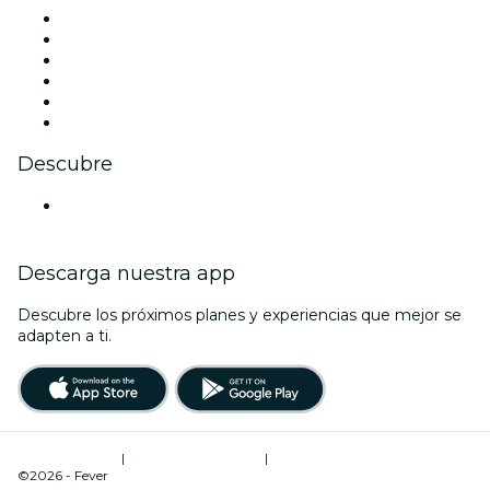
Facebook
X (Twitter)
Instagram
TikTok
LinkedIn
Youtube
Descubre
Locales y espacios de eventos en Colonia
Descarga nuestra app
Descubre los próximos planes y experiencias que mejor se
adapten a ti.
Términos de uso
|
Política de privacidad
|
Administrador de cookies
©2026 - Fever