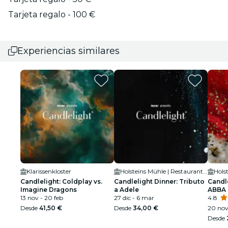
Tarjeta regalo - 100 €
Experiencias similares
Klarissenkloster
Holsteins Mühle | Restaurant und Eventlocation
Candlelight: Coldplay vs.
Candlelight Dinner: Tributo
Candl
Imagine Dragons
a Adele
ABBA
13 nov - 20 feb
27 dic - 6 mar
4.8
Desde
41,50 €
Desde
34,00 €
20 nov
Desde