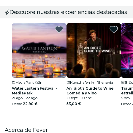
Descubre nuestras experiencias destacadas
MediaPark Köln
Kunsthafen im Rhenania
Brü
Water Lantern Festival -
An Idiot’s Guide to Wine:
Traumk
MediaPark
Comedia y Vino
estrel
21 ago - 22 ago
19 sept - 10 ene
5 nov
Desde
22,90 €
53,00 €
Desde
Acerca de Fever