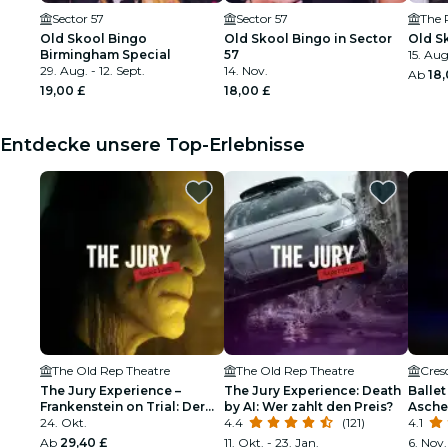
Sector 57
Sector 57
The 
Old Skool Bingo
Old Skool Bingo in Sector
Old S
Birmingham Special
57
15. Aug
29. Aug. - 12. Sept.
14. Nov.
Ab
18,
19,00 £
18,00 £
Entdecke unsere Top-Erlebnisse
The Old Rep Theatre
The Old Rep Theatre
Cres
The Jury Experience –
The Jury Experience: Death
Ballet
Frankenstein on Trial: Der
by AI: Wer zahlt den Preis?
Aschen
Mann, der Gott
24. Okt.
4.4
(121)
funke
4.1
herausforderte
Ab
29,40 £
11. Okt. - 23. Jan.
6. Nov.