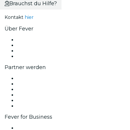
Brauchst du Hilfe?
Kontakt
hier
Über Fever
Presse
Wir stellen ein!
Geschenkgutscheine
Hilfe-Center
Partner werden
Fever Zone
Veröffentliche dein Event
Firmenevents & -vorteile
Affiliate-Programm
Botschafter & Influencer-Programm
Markenpartnerschaften
Fever for Business
Privatveranstaltungen & Gruppentickets