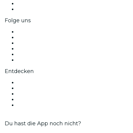
Firmenvorteile
Firmengeschenkkarten und -gutscheine
Folge uns
Facebook
X (Twitter)
Instagram
TikTok
LinkedIn
YouTube
Entdecken
Veranstaltungsorte in Birmingham
Heute
Morgen
Diese Woche
Dieses Wochenende
Du hast die App noch nicht?