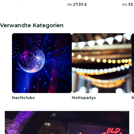
Ab
27,30 £
Ab
33
Verwandte Kategorien
Nachtclubs
Mottopartys
N