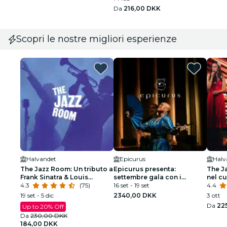
Da
216,00 DKK
Scopri le nostre migliori esperienze
Halvandet
Epicurus
Halv
The Jazz Room: Un tributo a
Epicurus presenta:
The J
Frank Sinatra & Louis
settembre gala con i
nel c
Armstrong
4.3
(75)
personal chef del principe e
16 set - 19 set
4.4
vocalist
19 set - 5 dic
2340,00 DKK
3 ott
Da
22
Up to 20% Off
Da
230,00 DKK
184,00 DKK