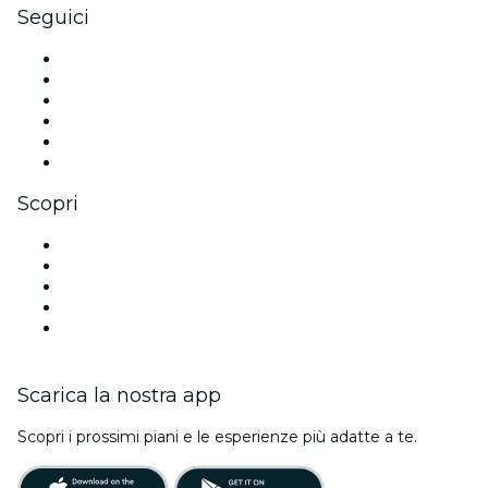
Seguici
Facebook
X (Twitter)
Instagram
TikTok
LinkedIn
Youtube
Scopri
Luoghi a Copenaghen
Oggi
Domani
Questa settimana
Questo fine settimana
Scarica la nostra app
Scopri i prossimi piani e le esperienze più adatte a te.