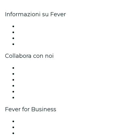
Informazioni su Fever
Stampa
Unisciti al team
Carte regalo
Centro assistenza
Collabora con noi
Gestisci il tuo evento
Pubblica il tuo evento
Eventi aziendali & benefit
Programma di affiliazione
Programma Ambassador e Influencer
Brand partnership
Fever for Business
Eventi privati e biglietti di gruppo
Benefit aziendali
Gift card e voucher aziendali