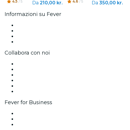
4.5
/ 5
4.6
/ 5
Da
210,00 kr.
Da
350,00 kr.
Informazioni su Fever
Stampa
Unisciti al team
Carte regalo
Centro assistenza
Collabora con noi
Gestisci il tuo evento
Pubblica il tuo evento
Eventi aziendali & benefit
Programma di affiliazione
Programma Ambassador e Influencer
Brand partnership
Fever for Business
Eventi privati e biglietti di gruppo
Benefit aziendali
Gift card e voucher aziendali