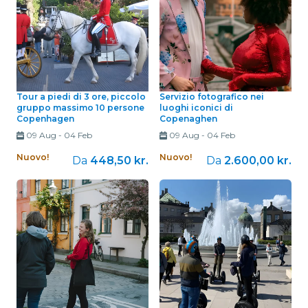
Tour a piedi di 3 ore, piccolo
Servizio fotografico nei
gruppo massimo 10 persone
luoghi iconici di
Copenhagen
Copenaghen
09 Aug
-
04 Feb
09 Aug
-
04 Feb
Nuovo!
Nuovo!
Da
448,50 kr.
Da
2.600,00 kr.