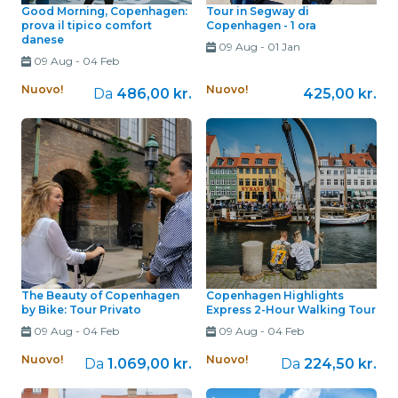
Good Morning, Copenhagen:
Tour in Segway di
prova il tipico comfort
Copenhagen - 1 ora
danese
09 Aug
-
01 Jan
09 Aug
-
04 Feb
Nuovo!
Nuovo!
Da
486,00 kr.
425,00 kr.
The Beauty of Copenhagen
Copenhagen Highlights
by Bike: Tour Privato
Express 2-Hour Walking Tour
09 Aug
-
04 Feb
09 Aug
-
04 Feb
Nuovo!
Nuovo!
Da
1.069,00 kr.
Da
224,50 kr.