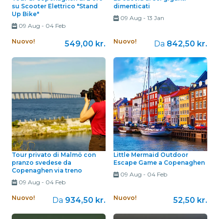
su Scooter Elettrico "Stand
dimenticati
Up Bike"
09 Aug
-
13 Jan
09 Aug
-
04 Feb
Nuovo!
Nuovo!
549,00 kr.
Da
842,50 kr.
Tour privato di Malmö con
Little Mermaid Outdoor
pranzo svedese da
Escape Game a Copenaghen
Copenaghen via treno
09 Aug
-
04 Feb
09 Aug
-
04 Feb
Nuovo!
Nuovo!
Da
934,50 kr.
52,50 kr.