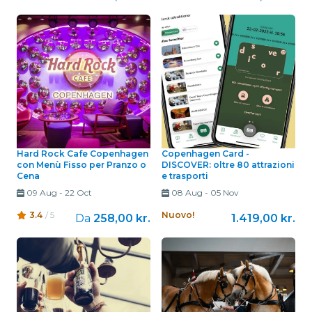
Hard Rock Cafe Copenhagen
Copenhagen Card -
con Menù Fisso per Pranzo o
DISCOVER: oltre 80 attrazioni
Cena
e trasporti
09 Aug
-
22 Oct
08 Aug
-
05 Nov
3.4
/ 5
Nuovo!
Da
258,00 kr.
1.419,00 kr.