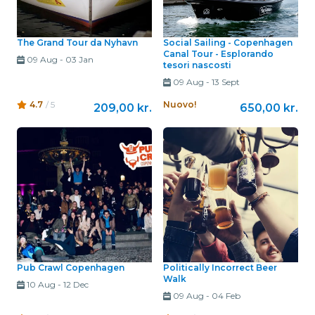
The Grand Tour da Nyhavn
Social Sailing - Copenhagen
Canal Tour - Esplorando
09 Aug
-
03 Jan
tesori nascosti
09 Aug
-
13 Sept
4.7
/ 5
Nuovo!
209,00 kr.
650,00 kr.
Pub Crawl Copenhagen
Politically Incorrect Beer
Walk
10 Aug
-
12 Dec
09 Aug
-
04 Feb