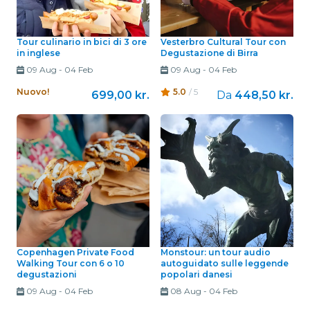
Tour culinario in bici di 3 ore
Vesterbro Cultural Tour con
in inglese
Degustazione di Birra
09 Aug
-
04 Feb
09 Aug
-
04 Feb
Nuovo!
5.0
/ 5
699,00 kr.
Da
448,50 kr.
Copenhagen Private Food
Monstour: un tour audio
Walking Tour con 6 o 10
autoguidato sulle leggende
degustazioni
popolari danesi
09 Aug
-
04 Feb
08 Aug
-
04 Feb