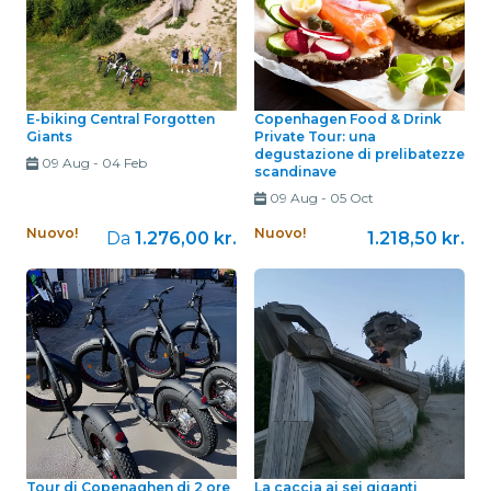
E-biking Central Forgotten
Copenhagen Food & Drink
Giants
Private Tour: una
degustazione di prelibatezze
09 Aug
-
04 Feb
scandinave
09 Aug
-
05 Oct
Nuovo!
Nuovo!
Da
1.276,00 kr.
1.218,50 kr.
Tour di Copenaghen di 2 ore
La caccia ai sei giganti