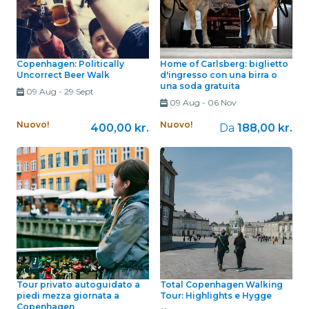
Copenhagen: Politically
Home of Carlsberg: biglietto
Uncorrect Beer Walk
d'ingresso con una birra o
una soda gratuita
09 Aug
-
29 Sept
09 Aug
-
06 Nov
Nuovo!
Nuovo!
400,00 kr.
Da
188,00 kr.
Tour privato autoguidato a
Total Copenhagen Walking
piedi mezza giornata a
Tour: Highlights e Hygge
Copenhagen