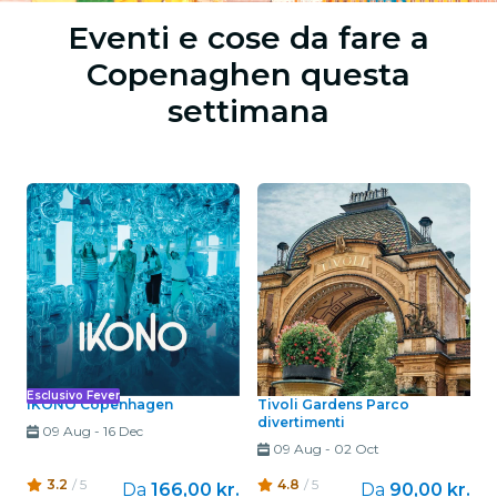
Eventi e cose da fare a
Copenaghen questa
settimana
Esclusivo Fever
IKONO Copenhagen
Tivoli Gardens Parco
divertimenti
09 Aug
-
16 Dec
09 Aug
-
02 Oct
3.2
/ 5
4.8
/ 5
Da
166,00 kr.
Da
90,00 kr.