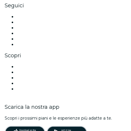
Seguici
Facebook
X (Twitter)
Instagram
TikTok
LinkedIn
Youtube
Scopri
Luoghi a Copenaghen
Oggi
Domani
Questa settimana
Questo fine settimana
Scarica la nostra app
Scopri i prossimi piani e le esperienze più adatte a te.