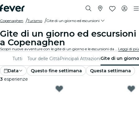
Copenaghen
Turismo
Gite di un giorno ed escursioni
Gite di un giorno ed escursioni
a Copenaghen
Scopri nuove avventure con le gite di un giorno e le escursioni da Copenaghen. Esplora le attrazioni vicine, i paesaggi mozzafiato e i siti culturali insieme a delle guide esperte. Una giornata di esplorazione e scoperta, perfetta per chi vuole vivere il meglio della regione.
Leggi di più
Gite di un giorn
Tutti
Tour delle Città
Principali Attrazioni
Data
Questo fine settimana
Questa settimana
3
esperienze