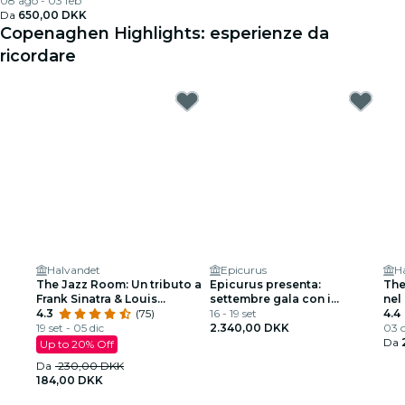
08 ago - 03 feb
Da
650,00 DKK
Copenaghen Highlights: esperienze da
ricordare
Halvandet
Epicurus
H
The Jazz Room: Un tributo a
Epicurus presenta:
The
Frank Sinatra & Louis
settembre gala con i
nel
Armstrong
4.3
(75)
personal chef del principe e
16 - 19 set
4.4
19 set - 05 dic
vocalist
2.340,00 DKK
03 o
Da
Up to 20% Off
Da
230,00 DKK
184,00 DKK