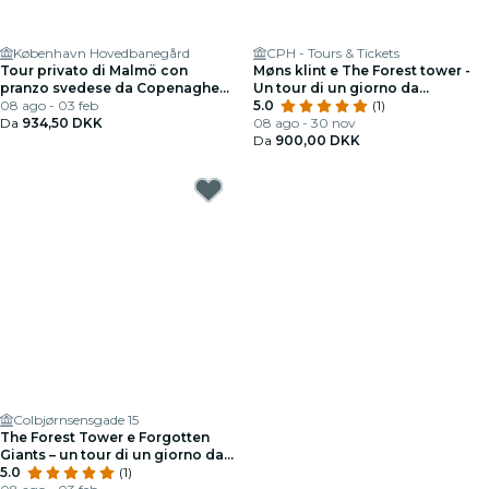
København Hovedbanegård
CPH - Tours & Tickets
Tour privato di Malmö con
Møns klint e The Forest tower -
pranzo svedese da Copenaghen
Un tour di un giorno da
via treno
08 ago - 03 feb
Copenhagen
5.0
(1)
Da
934,50 DKK
08 ago - 30 nov
Da
900,00 DKK
Colbjørnsensgade 15
The Forest Tower e Forgotten
Giants – un tour di un giorno da
Copenhagen
5.0
(1)