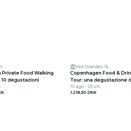
et
Ved Stranden 16
Private Food Walking
Copenhagen Food & Drin
 10 degustazioni
Tour: una degustazione d
b
10 ago - 05 ott
prelibatezze scandinave
KK
1.218,50 DKK