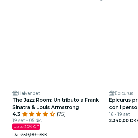
Halvandet
Epicurus
The Jazz Room: Un tributo a Frank
Epicurus p
Sinatra & Louis Armstrong
con i perso
4.3
(75)
16 - 19 set
vocalist
19 set - 05 dic
2.340,00 DK
Up to 20% Off
Da
230,00 DKK