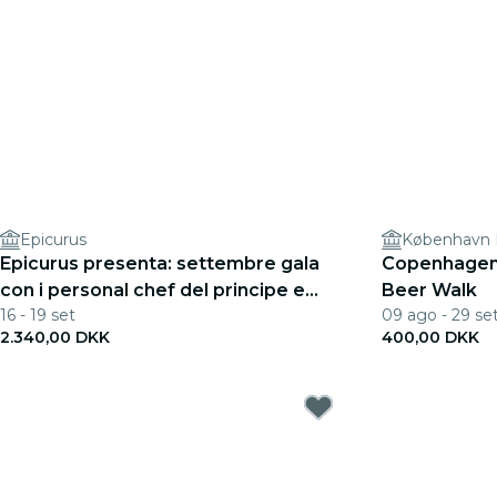
Epicurus
København 
Epicurus presenta: settembre gala
Copenhagen: 
con i personal chef del principe e
Beer Walk
16 - 19 set
09 ago - 29 se
vocalist
2.340,00 DKK
400,00 DKK