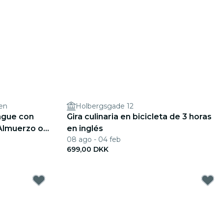
en
Holbergsgade 12
ague con
Gira culinaria en bicicleta de 3 horas
Almuerzo o
en inglés
08 ago - 04 feb
699,00 DKK