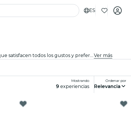
ES
Disfruta de los mejores eventos de comida y bebida en Copenhague. Explora experiencias gourmet tentadoras que satisfacen todos los gustos y preferencias.
Ver más
Mostrando
Ordenar por
9
experiencias
Relevancia