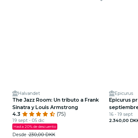
Halvandet
Epicurus
The Jazz Room: Un tributo a Frank
Epicurus pr
Sinatra y Louis Armstrong
septiembre
4.3
(75)
16 - 19 sept
del príncip
19 sept - 05 dic
2.340,00 DK
Hasta 20% de descuento
Desde
230,00 DKK