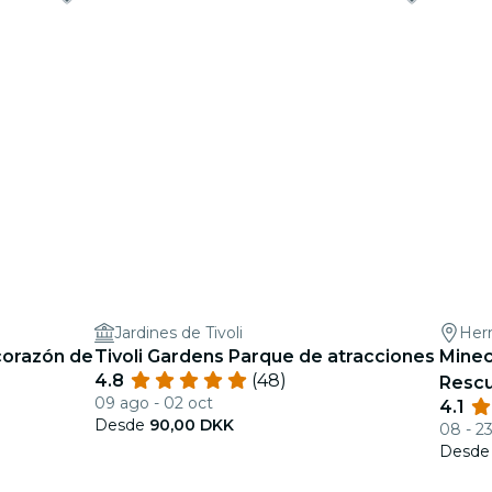
Jardines de Tivoli
Her
 corazón de
Tivoli Gardens Parque de atracciones
Minec
4.8
(48)
Rescu
09 ago - 02 oct
4.1
Desde
90,00 DKK
08 - 2
Desd