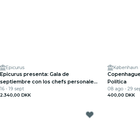
Epicurus
København 
Epicurus presenta: Gala de
Copenhague
septiembre con los chefs personales
Política
16 - 19 sept
08 ago - 29 se
del príncipe y vocalista
2.340,00 DKK
400,00 DKK