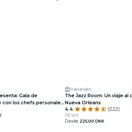
Halvandet
esenta: Gala de
The Jazz Room: Un viaje al
 con los chefs personales
Nueva Orleans
4.4
(222)
e y vocalista
K
03 oct
Desde
225,00 DKK