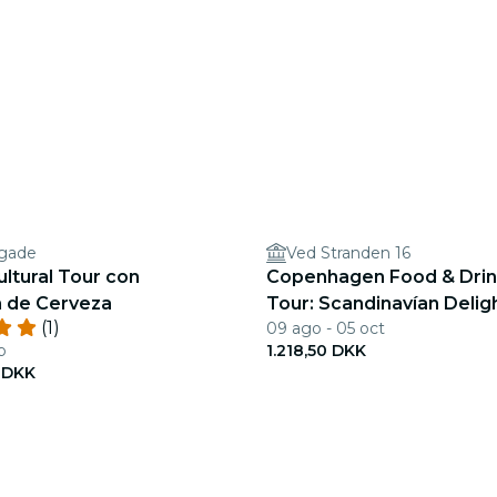
gade
Ved Stranden 16
ltural Tour con
Copenhagen Food & Drin
 de Cerveza
Tour: Scandinavían Delig
(1)
09 ago - 05 oct
b
1.218,50 DKK
 DKK