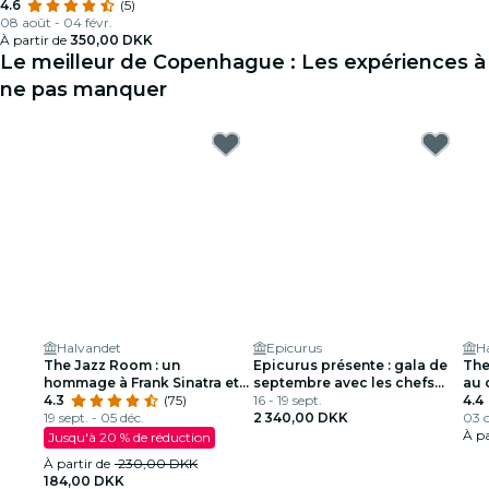
4.6
(5)
08 août - 04 févr.
À partir de
350,00 DKK
Le meilleur de Copenhague : Les expériences à
ne pas manquer
Halvandet
Epicurus
H
The Jazz Room : un
Epicurus présente : gala de
The
hommage à Frank Sinatra et
septembre avec les chefs
au 
Louis Armstrong
4.3
(75)
personnels du Prince et le
16 - 19 sept.
Orl
4.4
19 sept. - 05 déc.
vocaliste
2 340,00 DKK
03 o
À pa
Jusqu'à 20 % de réduction
À partir de
230,00 DKK
184,00 DKK