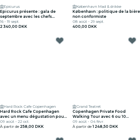
Epicurus
København Mad & drikke
Epicurus présente : gala de
København : politique de la bière
septembre avec les chefs
non conformiste
personnels du Prince et le
16 - 19 sept.
08 août - 29 sept.
vocaliste
2 340,00 DKK
400,00 DKK
Hard Rock Cafe Copenhagen
Grand Teatret
Hard Rock Cafe Copenhagen
Copenhagen Private Food
avec un menu dégustation pour
Walking Tour avec 6 ou 10
le déjeuner ou le dîner
09 août - 22 oct.
dégustations
09 août - 04 févr.
À partir de
258,00 DKK
À partir de
1 248,50 DKK