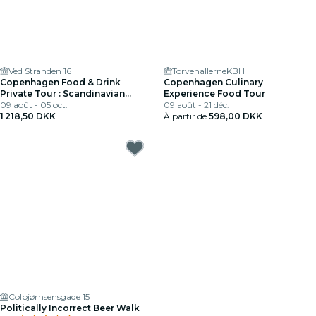
Ved Stranden 16
TorvehallerneKBH
Copenhagen Food & Drink
Copenhagen Culinary
Private Tour : Scandinavian
Experience Food Tour
Delights Tasting
09 août - 05 oct.
09 août - 21 déc.
1 218,50 DKK
À partir de
598,00 DKK
Colbjørnsensgade 15
Politically Incorrect Beer Walk