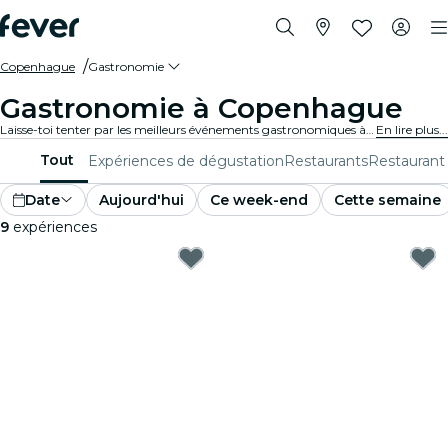
Copenhague
Gastronomie
Gastronomie à Copenhague
Laisse-toi tenter par les meilleurs événements gastronomiques à Copenhague. Explore des expériences alléchantes pour tous les goûts.
En lire plus...
Tout
Expériences de dégustation
Restaurants
Restaurant
Date
Aujourd'hui
Ce week-end
Cette semaine
9
expériences