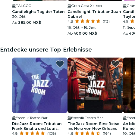
PALCCO
Gran Casa Xalisco
Gran
Candlelight: Tag der Toten
Candlelight: Tribut an Juan
Candle
30. Okt.
Gabriel
Taylor
4.8
(113)
4.9
Ab
385,00 MX$
16. Okt. - 16. Jan.
11. Sept
Ab
400,00 MX$
Ab
40
Entdecke unsere Top-Erlebnisse
Escenik Teatro Bar
Escenik Teatro Bar
Esce
Die Jazz-Room: Tribut an
The Jazz Room: Eine Reise
An Idi
Frank Sinatra und Louis
ins Herz von New Orleans
Komöd
Armstrong
4.8
(108)
4.6
(164)
Gläse
10. Okt