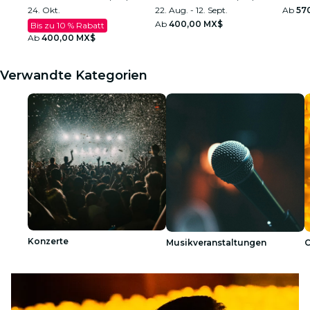
24. Okt.
22. Aug. - 12. Sept.
Ab
57
Ab
400,00 MX$
Bis zu 10 % Rabatt
Ab
400,00 MX$
Verwandte Kategorien
Konzerte
Musikveranstaltungen
C