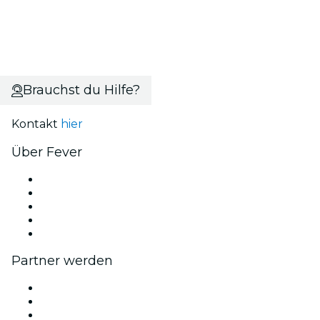
Brauchst du Hilfe?
Kontakt
hier
Über Fever
Presse
Wir stellen ein!
Fever Exzellenzstipendien
Geschenkgutscheine
Hilfe-Center
Partner werden
Fever Zone
Veröffentliche dein Event
Firmenevents & -vorteile