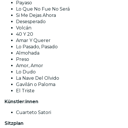
Payaso
Lo Que No Fue No Será
Si Me Dejas Ahora
Desesperado
Volcán
40 Y 20
Amar Y Querer
Lo Pasado, Pasado
Almohada
Preso
Amor, Amor
Lo Dudo
La Nave Del Olvido
Gavilán o Paloma
El Triste
Künstler:innen
Cuarteto Satori
Sitzplan