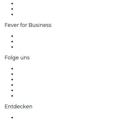
Affiliate-Programm
Botschafter & Influencer-Programm
Markenpartnerschaften
Fever for Business
Privatveranstaltungen & Gruppentickets
Firmenvorteile
Firmengeschenkkarten und -gutscheine
Folge uns
Facebook
X (Twitter)
Instagram
TikTok
LinkedIn
YouTube
Entdecken
Veranstaltungsorte in Guadalajara