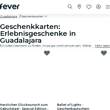
Guadalajara
Geschenkkarten
Geschenkkarten:
Erlebnisgeschenke in
Guadalajara
Ein tolles Geschenk zu finden, muss gar nicht schwer sein. Wähle die Karte aus, passe den Betrag an und verschenke ein Erlebnis, an das sich der Beschenkte noch lange erinnern wird. Schnell, flexibel und kinderleicht.
Mehr lesen
Herzlichen Glückwunsch zum
Ballet of Lights -
Geburtstag! - Special Edition
Geschenkgutschein