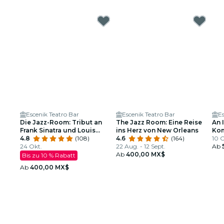
Escenik Teatro Bar
Escenik Teatro Bar
Es
Die Jazz-Room: Tribut an
The Jazz Room: Eine Reise
An 
Frank Sinatra und Louis
ins Herz von New Orleans
Kom
Armstrong
4.8
(108)
4.6
(164)
Glä
10 O
24 Okt.
22 Aug. - 12 Sept.
Ab
Ab
400,00 MX$
Bis zu 10 % Rabatt
Ab
400,00 MX$